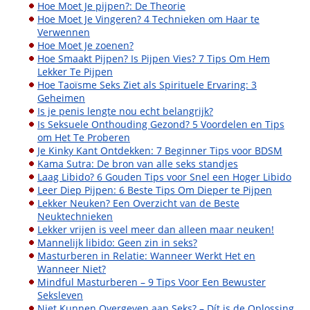
Hoe Moet Je pijpen?: De Theorie
Hoe Moet Je Vingeren? 4 Technieken om Haar te
Verwennen
Hoe Moet Je zoenen?
Hoe Smaakt Pijpen? Is Pijpen Vies? 7 Tips Om Hem
Lekker Te Pijpen
Hoe Taoïsme Seks Ziet als Spirituele Ervaring: 3
Geheimen
Is je penis lengte nou echt belangrijk?
Is Seksuele Onthouding Gezond? 5 Voordelen en Tips
om Het Te Proberen
Je Kinky Kant Ontdekken: 7 Beginner Tips voor BDSM
Kama Sutra: De bron van alle seks standjes
Laag Libido? 6 Gouden Tips voor Snel een Hoger Libido
Leer Diep Pijpen: 6 Beste Tips Om Dieper te Pijpen
Lekker Neuken? Een Overzicht van de Beste
Neuktechnieken
Lekker vrijen is veel meer dan alleen maar neuken!
Mannelijk libido: Geen zin in seks?
Masturberen in Relatie: Wanneer Werkt Het en
Wanneer Niet?
Mindful Masturberen – 9 Tips Voor Een Bewuster
Seksleven
Niet Kunnen Overgeven aan Seks? – Dít is de Oplossing