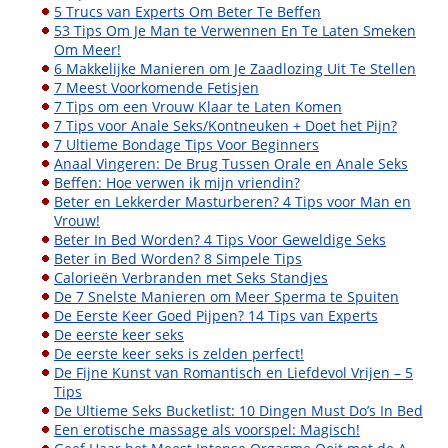
5 Trucs van Experts Om Beter Te Beffen
53 Tips Om Je Man te Verwennen En Te Laten Smeken
Om Meer!
6 Makkelijke Manieren om Je Zaadlozing Uit Te Stellen
7 Meest Voorkomende Fetisjen
7 Tips om een Vrouw Klaar te Laten Komen
7 Tips voor Anale Seks/Kontneuken + Doet het Pijn?
7 Ultieme Bondage Tips Voor Beginners
Anaal Vingeren: De Brug Tussen Orale en Anale Seks
Beffen: Hoe verwen ik mijn vriendin?
Beter en Lekkerder Masturberen? 4 Tips voor Man en
Vrouw!
Beter In Bed Worden? 4 Tips Voor Geweldige Seks
Beter in Bed Worden? 8 Simpele Tips
Calorieën Verbranden met Seks Standjes
De 7 Snelste Manieren om Meer Sperma te Spuiten
De Eerste Keer Goed Pijpen? 14 Tips van Experts
De eerste keer seks
De eerste keer seks is zelden perfect!
De Fijne Kunst van Romantisch en Liefdevol Vrijen – 5
Tips
De Ultieme Seks Bucketlist: 10 Dingen Must Do’s In Bed
Een erotische massage als voorspel: Magisch!