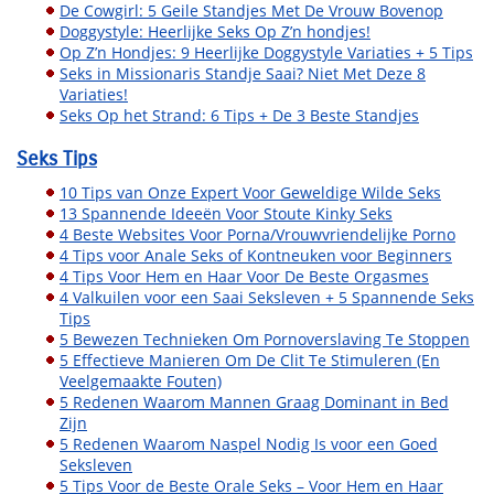
De Cowgirl: 5 Geile Standjes Met De Vrouw Bovenop
Doggystyle: Heerlijke Seks Op Z’n hondjes!
Op Z’n Hondjes: 9 Heerlijke Doggystyle Variaties + 5 Tips
Seks in Missionaris Standje Saai? Niet Met Deze 8
Variaties!
Seks Op het Strand: 6 Tips + De 3 Beste Standjes
Seks Tips
10 Tips van Onze Expert Voor Geweldige Wilde Seks
13 Spannende Ideeën Voor Stoute Kinky Seks
4 Beste Websites Voor Porna/Vrouwvriendelijke Porno
4 Tips voor Anale Seks of Kontneuken voor Beginners
4 Tips Voor Hem en Haar Voor De Beste Orgasmes
4 Valkuilen voor een Saai Seksleven + 5 Spannende Seks
Tips
5 Bewezen Technieken Om Pornoverslaving Te Stoppen
5 Effectieve Manieren Om De Clit Te Stimuleren (En
Veelgemaakte Fouten)
5 Redenen Waarom Mannen Graag Dominant in Bed
Zijn
5 Redenen Waarom Naspel Nodig Is voor een Goed
Seksleven
5 Tips Voor de Beste Orale Seks – Voor Hem en Haar