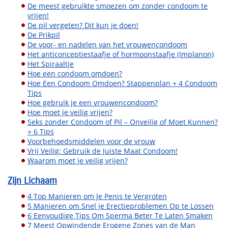
De meest gebruikte smoezen om zonder condoom te
vrijen!
De pil vergeten? Dit kun je doen!
De Prikpil
De voor- en nadelen van het vrouwencondoom
Het anticonceptiestaafje of hormoonstaafje (Implanon)
Het Spiraaltje
Hoe een condoom omdoen?
Hoe Een Condoom Omdoen? Stappenplan + 4 Condoom
Tips
Hoe gebruik je een vrouwencondoom?
Hoe moet je veilig vrijen?
Seks zonder Condoom of Pil – Onveilig of Moet Kunnen?
+ 6 Tips
Voorbehoedsmiddelen voor de vrouw
Vrij Veilig: Gebruik de Juiste Maat Condoom!
Waarom moet je veilig vrijen?
Zijn Lichaam
4 Top Manieren om Je Penis te Vergroten
5 Manieren om Snel je Erectieproblemen Op te Lossen
6 Eenvoudige Tips Om Sperma Beter Te Laten Smaken
7 Meest Opwindende Erogene Zones van de Man