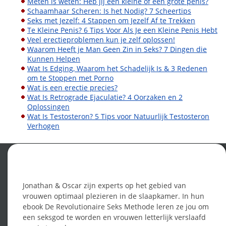
Meten is weten: Heb jij een kleine of een grote penis?
Schaamhaar Scheren: Is het Nodig? 7 Scheertips
Seks met Jezelf: 4 Stappen om Jezelf Af te Trekken
Te Kleine Penis? 6 Tips Voor Als Je een Kleine Penis Hebt
Veel erectieproblemen kun je zelf oplossen!
Waarom Heeft je Man Geen Zin in Seks? 7 Dingen die
Kunnen Helpen
Wat Is Edging, Waarom het Schadelijk Is & 3 Redenen
om te Stoppen met Porno
Wat is een erectie precies?
Wat Is Retrograde Ejaculatie? 4 Oorzaken en 2
Oplossingen
Wat Is Testosteron? 5 Tips voor Natuurlijk Testosteron
Verhogen
Word een seksgod!
Jonathan & Oscar zijn experts op het gebied van
vrouwen optimaal plezieren in de slaapkamer. In hun
ebook De Revolutionaire Seks Methode leren ze jou om
een seksgod te worden en vrouwen letterlijk verslaafd