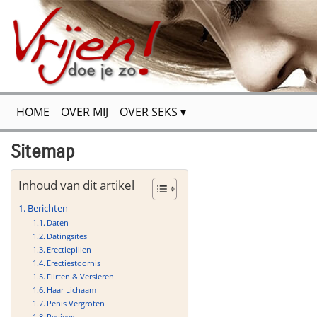
HOME
OVER MIJ
OVER SEKS
FLIRTEN & VERSIEREN
VOOR JOU GETEST
Sitemap
SPANNENDE VERHALEN
SITEMAP
CONTACT
Inhoud van dit artikel
Berichten
Daten
Datingsites
Erectiepillen
Erectiestoornis
Flirten & Versieren
Haar Lichaam
Penis Vergroten
Reviews