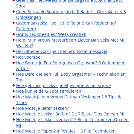
Geef Haar het Meest Intense Orgasme Ooit met de A-
Spot
Geen Seksuele Spanning in Je Relatie? – Oorzaken en 5
Oplossingen
Goedmaakseks: Hoe Het Je Relatie Kan Redden (of
Ruïneren)
Gratis sex speeltjes? Wees creatief!
Help, Mijn Vrouw Masturbeert Liever Dan Seks Met Mij:
Wat Nu?
Het ultieme voorspel: Een erotische massage!
Het Voorspel
Hoe Bereik Je Een Energetisch Orgasme? 6 Oefeningen
& Tips
Hoe Bereik Je een Full Body Orgasme‽ – Technieken en
Tips
Hoe gebruik je seks speeltjes tijdens het vrijen?
Hoe kun je de G-Spot stimuleren?
Hoe Maak Je een Vrouw Gek van Verlangen? 8 Tips &
Trucs
Hoe Moet Je Beter seksen?
Hoe Moet Je Lekker Beffen? De 7 Beste Tips Op een Rij
Hoe Moet Je Lekker Neuken? 7 Beste Technieken Op een
Rij
Hoe Moet Je Pijpen? 4 Posities + 5 Pijp Technieken