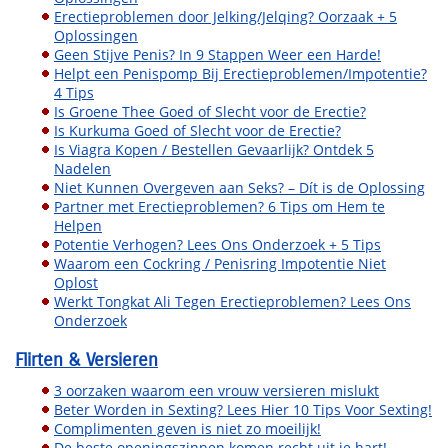
Erectieproblemen door Jelking/Jelqing? Oorzaak + 5
Oplossingen
Geen Stijve Penis? In 9 Stappen Weer een Harde!
Helpt een Penispomp Bij Erectieproblemen/Impotentie?
4 Tips
Is Groene Thee Goed of Slecht voor de Erectie?
Is Kurkuma Goed of Slecht voor de Erectie?
Is Viagra Kopen / Bestellen Gevaarlijk? Ontdek 5
Nadelen
Niet Kunnen Overgeven aan Seks? – Dít is de Oplossing
Partner met Erectieproblemen? 6 Tips om Hem te
Helpen
Potentie Verhogen? Lees Ons Onderzoek + 5 Tips
Waarom een Cockring / Penisring Impotentie Niet
Oplost
Werkt Tongkat Ali Tegen Erectieproblemen? Lees Ons
Onderzoek
Flirten & Versieren
3 oorzaken waarom een vrouw versieren mislukt
Beter Worden in Sexting? Lees Hier 10 Tips Voor Sexting!
Complimenten geven is niet zo moeilijk!
De beste openingszinnen komen recht uit je hart!