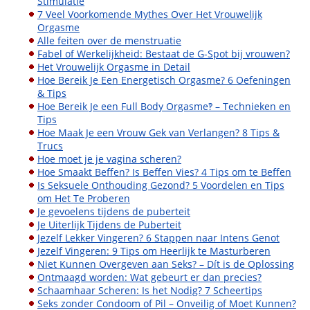
Stimulatie
7 Veel Voorkomende Mythes Over Het Vrouwelijk
Orgasme
Alle feiten over de menstruatie
Fabel of Werkelijkheid: Bestaat de G-Spot bij vrouwen?
Het Vrouwelijk Orgasme in Detail
Hoe Bereik Je Een Energetisch Orgasme? 6 Oefeningen
& Tips
Hoe Bereik Je een Full Body Orgasme‽ – Technieken en
Tips
Hoe Maak Je een Vrouw Gek van Verlangen? 8 Tips &
Trucs
Hoe moet je je vagina scheren?
Hoe Smaakt Beffen? Is Beffen Vies? 4 Tips om te Beffen
Is Seksuele Onthouding Gezond? 5 Voordelen en Tips
om Het Te Proberen
Je gevoelens tijdens de puberteit
Je Uiterlijk Tijdens de Puberteit
Jezelf Lekker Vingeren? 6 Stappen naar Intens Genot
Jezelf Vingeren: 9 Tips om Heerlijk te Masturberen
Niet Kunnen Overgeven aan Seks? – Dít is de Oplossing
Ontmaagd worden: Wat gebeurt er dan precies?
Schaamhaar Scheren: Is het Nodig? 7 Scheertips
Seks zonder Condoom of Pil – Onveilig of Moet Kunnen?