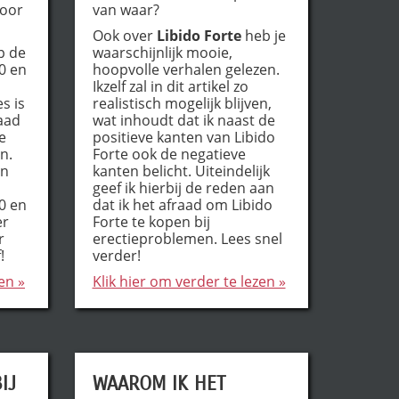
voor
van waar?
Ook over
Libido Forte
heb je
op de
waarschijnlijk mooie,
0 en
hoopvolle verhalen gelezen.
Ikzelf zal in dit artikel zo
s is
realistisch mogelijk blijven,
raad
wat inhoudt dat ik naast de
e
positieve kanten van Libido
n.
Forte ook de negatieve
en
kanten belicht. Uiteindelijk
geef ik hierbij de reden aan
0 en
dat ik het afraad om Libido
er
Forte te kopen bij
r
erectieproblemen. Lees snel
!
verder!
en »
Klik hier om verder te lezen »
IJ
WAAROM IK HET