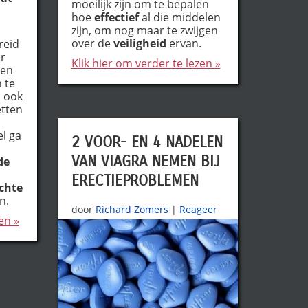
moeilijk zijn om te bepalen
hoe
effectief
al die middelen
zijn, om nog maar te zwijgen
over de
veiligheid
ervan.
reid
er
Klik hier om verder te lezen »
een
n te
s ook
etten
el ga
2 VOOR- EN 4 NADELEN
VAN VIAGRA NEMEN BIJ
de
ERECTIEPROBLEMEN
chte
n.
door
Richard Zomers
|
Reageer
en »