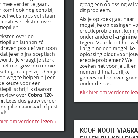
 mee verder te gaan.
graag een oplossing wil 
 komt ook nog eens bij
dit probleem.
veel webshops vol staan
Als je op zoek gaat naar
positieve teksten over
mogelijke oplossingen v
tiepillen.
erectieproblemen, kom j
eksten over de
onder andere
l-arginine
tiepillen kunnen zó
tegen. Maar klopt het wel
dreven positief van toon
l-arginine een mogelijke
, dat je er bijna sceptisch
oplossing biedt voor jou
wordt. Je vraagt je sterk
erectieproblemen? We
f het niet gewoon mooie
zoeken het voor je uit en
etingpraatjes zijn. Om je
nemen dit natuurlijke
op weg te helpen bij een
geneesmiddel even goed
e keuze voor een
onder de loep.
tiepil, schrijf ik daarom
Klik hier om verder te lez
review over
Cobra 120-
en
. Lees dus gauw verder
k de pillen aanraad of juist
ad!
 hier om verder te lezen »
KOOP NOOIT VIAGRA