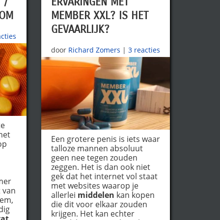
 /
ERVARINGEN MET
ROM
MEMBER XXL? IS HET
GEVAARLIJK?
acties
door
Richard Zomers
|
3 reacties
te
met
Een grotere penis is iets waar
op
talloze mannen absoluut
,
geen nee tegen zouden
zeggen. Het is dan ook niet
gek dat het internet vol staat
mer
met websites waarop je
 van
allerlei
middelen
kan kopen
eem,
die dit voor elkaar zouden
dig
krijgen. Het kan echter
vat