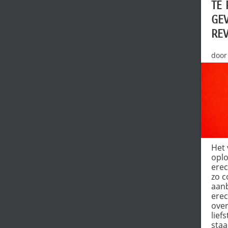
TE 
GEV
RE
door
Het 
oplo
erec
zo c
aanb
erec
over
lief
sta