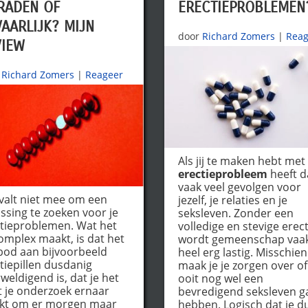
RADEN OF
ERECTIEPROBLEMEN
AARLIJK? MIJN
door
Richard Zomers
|
Reag
VIEW
Richard Zomers
|
Reageer
Als jij te maken hebt met
erectieprobleem
heeft d
vaak veel gevolgen voor
valt niet mee om een
jezelf, je relaties en je
ssing te zoeken voor je
seksleven. Zonder een
tieproblemen. Wat het
volledige en stevige erect
omplex maakt, is dat het
wordt gemeenschap vaa
od aan bijvoorbeeld
heel erg lastig. Misschien
tiepillen dusdanig
maak je je zorgen over of
weldigend is, dat je het
ooit nog wel een
st je onderzoek ernaar
bevredigend seksleven g
akt om er morgen maar
hebben. Logisch dat je d