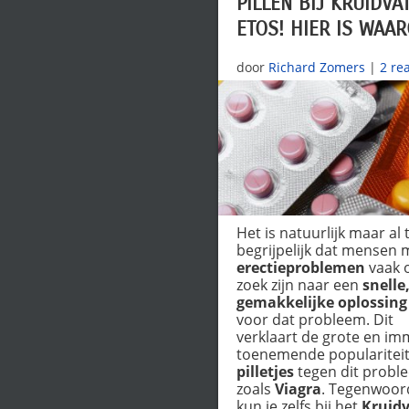
PILLEN BIJ KRUIDVAT
ETOS! HIER IS WAA
door
Richard Zomers
|
2 re
Het is natuurlijk maar al 
begrijpelijk dat mensen 
erectieproblemen
vaak 
zoek zijn naar een
snelle
gemakkelijke oplossing
voor dat probleem. Dit
verklaart de grote en im
toenemende populariteit
pilletjes
tegen dit probl
zoals
Viagra
. Tegenwoor
kun je zelfs bij het
Kruid