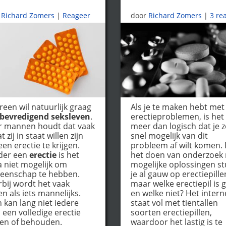
Richard Zomers
|
Reageer
door
Richard Zomers
|
3 re
reen wil natuurlijk graag
Als je te maken hebt met
bevredigend seksleven
.
erectieproblemen, is het
r mannen houdt dat vaak
meer dan logisch dat je 
t zij in staat willen zijn
snel mogelijk van dit
en erectie te krijgen.
probleem af wilt komen. B
der een
erectie
is het
het doen van onderzoek
a niet mogelijk om
mogelijke oplossingen st
eenschap te hebben.
je al gauw op erectiepille
bij wordt het vaak
maar welke erectiepil is 
en als iets mannelijks.
en welke niet? Het intern
 kan lang niet iedere
staat vol met tientallen
een volledige erectie
soorten erectiepillen,
gen of behouden.
waardoor het lastig is te