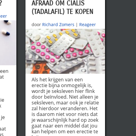
?
AFRAAD OM CIALIS
(TADALAFIL) TE KOPEN
eer
door
Richard Zomers
|
Reageer
 een
at
Als het krijgen van een
erectie bijna onmogelijk is,
wordt je seksleven hier flink
door beïnvloed. Niet alleen je
ie
seksleven, maar ook je relatie
k
zal hierdoor veranderen. Het
is daarom niet voor niets dat
 je
je waarschijnlijk hard op zoek
gaat naar een middel dat jou
aat
kan helpen om een erectie te
us