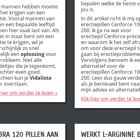
bepalen welke de beste 
l mannen hebben moeite
jou is.
het krijgen van een
tie. Vooral mannen van
In dit artikel richt ik mij 
n een bepaalde leeftijd
erectiepillen Cenforce 10
en hier vaak last van. Als
200. Ik ga na wat voor
iet in staat bent om een
erectiepil Cenforce precie
ie te krijgen, wil je
en waarom ik het zelf af
schijnlijk zo snel
om voor deze erectiepil t
lijk een
oplossing
voor
gaan bij erectieprobleme
probleem. Niet alle
Vervolgens benoem ik e
eltjes die je tegenkomt,
alternatief voor de
 echter even goed.
erectiepillen Cenforce 10
chien kun je
Vidalista
200. Lees dus gauw verd
r overslaan.
als je benieuwd bent naa
mijn advies en alternatief
 hier om verder te lezen »
Klik hier om verder te lez
RA 120 PILLEN AAN
WERKT L-ARGININE B