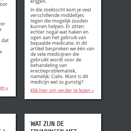
krijgen.
voor
In die zoektocht kom je veel
verschillende middeltjes
tegen die mogelijk zouden
oor
kunnen helpen. Er zitten
e
echter nogal wat haken en
ogen aan het gebruik van
 dat
bepaalde medicatie. In dit
artikel bespreken we één van
w
de vele medicijnen die
gebruikt wordt voor de
behandeling van
erectieproblematiek,
namelijk: Cialis. Want is dit
medicijn wel zo gunstig?
en »
Klik hier om verder te lezen »
WAT ZIJN DE