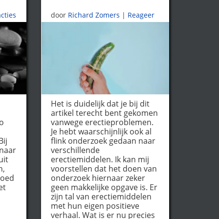
acties
door
Richard Zomers
|
Reageer
Het is duidelijk dat je bij dit
artikel terecht bent gekomen
zo
vanwege erectieproblemen.
Je hebt waarschijnlijk ook al
ij
flink onderzoek gedaan naar
 naar
verschillende
uit
erectiemiddelen. Ik kan mij
n,
voorstellen dat het doen van
goed
onderzoek hiernaar zeker
et
geen makkelijke opgave is. Er
zijn tal van erectiemiddelen
met hun eigen positieve
verhaal. Wat is er nu precies