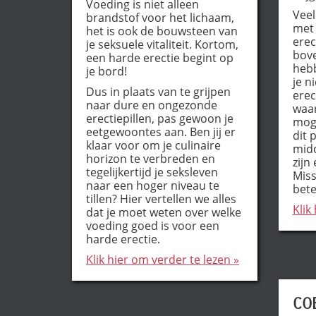
Voeding is niet alleen
Vee
brandstof voor het lichaam,
met 
het is ook de bouwsteen van
erec
je seksuele vitaliteit. Kortom,
bove
een harde erectie begint op
hebb
je bord!
je n
Dus in plaats van te grijpen
erect
naar dure en ongezonde
waar
erectiepillen, pas gewoon je
moge
eetgewoontes aan. Ben jij er
dit 
klaar voor om je culinaire
midd
horizon te verbreden en
zijn
tegelijkertijd je seksleven
Miss
naar een hoger niveau te
bete
tillen? Hier vertellen we alles
Klik
dat je moet weten over welke
voeding goed is voor een
harde erectie.
Klik hier om verder te lezen »
COB