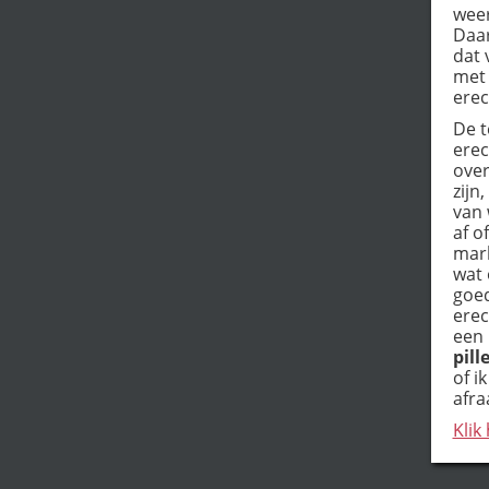
weer
Daar
dat 
met 
erec
De t
erec
over
zijn
van 
af o
mark
wat 
goed
erec
een 
pill
of i
afra
Klik