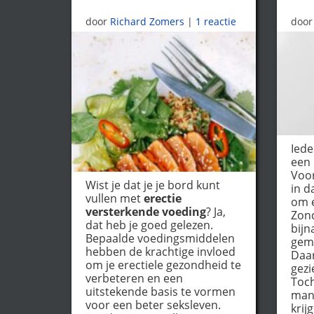
door
Richard Zomers
|
1 reactie
door
Iede
een
Voo
Wist je dat je je bord kunt
in da
vullen met
erectie
om e
versterkende voeding
? Ja,
Zon
dat heb je goed gelezen.
bijn
Bepaalde voedingsmiddelen
gem
hebben de krachtige invloed
Daar
om je erectiele gezondheid te
gezi
verbeteren en een
Toch
uitstekende basis te vormen
man 
voor een beter seksleven.
krij