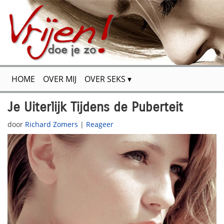
HOME
OVER MIJ
OVER SEKS
FLIRTEN & VERSIEREN
VOOR JOU GETEST
Je Uiterlijk Tijdens de Puberteit
door
Richard Zomers
|
Reageer
SPANNENDE VERHALEN
SITEMAP
CONTACT