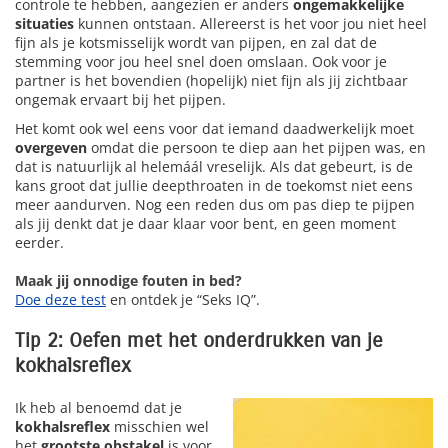
controle te hebben, aangezien er anders
ongemakkelijke
situaties
kunnen ontstaan. Allereerst is het voor jou niet heel
fijn als je kotsmisselijk wordt van pijpen, en zal dat de
stemming voor jou heel snel doen omslaan. Ook voor je
partner is het bovendien (hopelijk) niet fijn als jij zichtbaar
ongemak ervaart bij het pijpen.
Het komt ook wel eens voor dat iemand daadwerkelijk moet
overgeven
omdat die persoon te diep aan het pijpen was, en
dat is natuurlijk al helemáál vreselijk. Als dat gebeurt, is de
kans groot dat jullie deepthroaten in de toekomst niet eens
meer aandurven. Nog een reden dus om pas diep te pijpen
als jij denkt dat je daar klaar voor bent, en geen moment
eerder.
Maak jij onnodige fouten in bed?
Doe deze test
en ontdek je “Seks IQ”.
Tip 2: Oefen met het onderdrukken van je
kokhalsreflex
Ik heb al benoemd dat je
kokhalsreflex
misschien wel
het
grootste obstakel
is voor