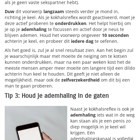
als je geen vaste sekspartner hebt).
Duw
dit voorwerp
langzaam
steeds verder je mond in,
richting je keel. Als je kokhalsreflex wordt geactiveerd, moet je
deze actief proberen te
onderdrukken
. Het helpt hierbij om
je op je
ademhaling
te focussen en actief door je neus te
blijven ademen. Houd het voorwerp ongeveer
10 seconden
achterin je keel, en probeer dit
iedere dag
te oefenen.
Als het goed is, zul je al snel resultaat zien. Aan het begin zul
je waarschijnlijk maar met moeite de neiging om te kotsen
kunnen onderdrukken, maar na een paar weken kost het de
meeste mensen amper meer moeite om langere tijd een dildo
achterin hun keel te houden. Dit geeft je niet alleen de
mogelijkheid, maar ook de
zelfverzekerdheid
om dit bij een
man te gaan proberen.
Tip 3: Houd je ademhaling in de gaten
Naast je kokhalsreflex is ook je
ademhaling
iets wat in de weg
kan staan als je een penis zo
diep mogelijk in je keel wil
krijgen. Eén
ademhalingskanaal is volledig