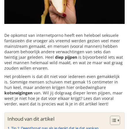
De opkomst van internetporno heeft een heleboel seksuele
fantasieën die vroeger als vreemd werden gezien veel meer
mainstream gemaakt, en mensen (vooral mannen) hebben
daarom behoorlijk andere verwachtingen van seks dan
twintig jaar geleden. Heel
diep pijpen
is bijvoorbeeld iets wat
veel mannen helemaal wild maakt, en wat ze maar wat graag
zouden willen ervaren.
Het probleem is dat dit niet voor iedereen even gemakkelijk
is. Sommige mensen schuiven met gemak 15 centimeter in
hun keel, maar anderen krijgen hier onbedwingbare
kotsneigingen
van. Wil jij dolgraag dieper leren pijpen, maar
weet je niet hoe je dat voor elkaar krijgt? Lees dan vooral
verder, want dat is precies wat ik je in dit artikel leert!
Inhoud van dit artikel
Tip 1: Deepthroat pas als je denkt dat je dat aankan