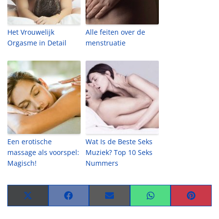
Het Vrouwelijk
Alle feiten over de
Orgasme in Detail
menstruatie
Een erotische
Wat Is de Beste Seks
massage als voorspel:
Muziek? Top 10 Seks
Magisch!
Nummers
Share
Share
Share
Share
Share
on
on
on
on
on
X
Facebook
Email
WhatsApp
Pinteres
(Twitter)