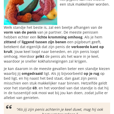
een stuk makkelijker worden.
Welk standje het beste is, zal een beetje afhangen van de
vorm van de penis
van je partner. De meeste penissen
hebben echter een
lichte kromming omhoog
. Als je hem
zittend
of
liggend tussen zijn benen
een pijpbeurt geeft,
betekent dat eigenlijk dat zijn penis de
verkeerde kant op
krult
. Jouw keel loopt naar beneden, en zijn penis loopt
omhoog. Hierdoor
prikt
de penis als het ware in je keel,
waardoor je sneller kokhalsneigingen zal krijgen.
Je kan daarom in de meeste gevallen beter een standje kiezen
waarbij jij
omgedraaid
ligt. Als jij bijvoorbeeld
op je rug
op
bed ligt, en hij naast het bed staat, dan gaat zijn penis
misschien een stuk makkelijker naar binnen. Hetzelfde geldt
voor het standje
69
, en het voordeel van dat standje is dat hij
in de tussentijd ook mooi wat bij jou kan doen, zodat jullie er
allebei van genieten.
“Als jij zijn penis achterin je keel duwt, mag hij ook