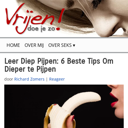
HOME
OVER MIJ
OVER SEKS
FLIRTEN & VERSIEREN
VOOR JOU GETEST
Leer Diep Pijpen: 6 Beste Tips Om
Dieper te Pijpen
SPANNENDE VERHALEN
SITEMAP
CONTACT
door
Richard Zomers
|
Reageer