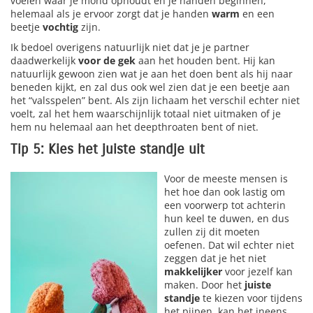
voelen waar je mond ophoudt en je handen beginnen,
helemaal als je ervoor zorgt dat je handen
warm
en een
beetje
vochtig
zijn.
Ik bedoel overigens natuurlijk niet dat je je partner
daadwerkelijk
voor de gek
aan het houden bent. Hij kan
natuurlijk gewoon zien wat je aan het doen bent als hij naar
beneden kijkt, en zal dus ook wel zien dat je een beetje aan
het “valsspelen” bent. Als zijn lichaam het verschil echter niet
voelt, zal het hem waarschijnlijk totaal niet uitmaken of je
hem nu helemaal aan het deepthroaten bent of niet.
Tip 5: Kies het juiste standje uit
Voor de meeste mensen is
het hoe dan ook lastig om
een voorwerp tot achterin
hun keel te duwen, en dus
zullen zij dit moeten
oefenen. Dat wil echter niet
zeggen dat je het niet
makkelijker
voor jezelf kan
maken. Door het
juiste
standje
te kiezen voor tijdens
het pijpen, kan het ineens