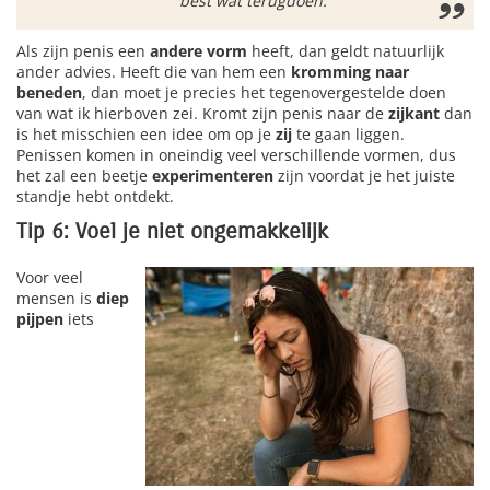
best wat terugdoen.”
Als zijn penis een
andere vorm
heeft, dan geldt natuurlijk
ander advies. Heeft die van hem een
kromming naar
beneden
, dan moet je precies het tegenovergestelde doen
van wat ik hierboven zei. Kromt zijn penis naar de
zijkant
dan
is het misschien een idee om op je
zij
te gaan liggen.
Penissen komen in oneindig veel verschillende vormen, dus
het zal een beetje
experimenteren
zijn voordat je het juiste
standje hebt ontdekt.
Tip 6: Voel je niet ongemakkelijk
Voor veel
mensen is
diep
pijpen
iets