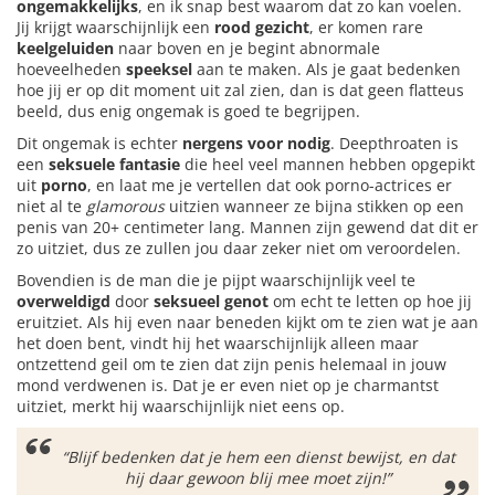
ongemakkelijks
, en ik snap best waarom dat zo kan voelen.
Jij krijgt waarschijnlijk een
rood gezicht
, er komen rare
keelgeluiden
naar boven en je begint abnormale
hoeveelheden
speeksel
aan te maken. Als je gaat bedenken
hoe jij er op dit moment uit zal zien, dan is dat geen flatteus
beeld, dus enig ongemak is goed te begrijpen.
Dit ongemak is echter
nergens voor nodig
. Deepthroaten is
een
seksuele fantasie
die heel veel mannen hebben opgepikt
uit
porno
, en laat me je vertellen dat ook porno-actrices er
niet al te
glamorous
uitzien wanneer ze bijna stikken op een
penis van 20+ centimeter lang. Mannen zijn gewend dat dit er
zo uitziet, dus ze zullen jou daar zeker niet om veroordelen.
Bovendien is de man die je pijpt waarschijnlijk veel te
overweldigd
door
seksueel genot
om echt te letten op hoe jij
eruitziet. Als hij even naar beneden kijkt om te zien wat je aan
het doen bent, vindt hij het waarschijnlijk alleen maar
ontzettend geil om te zien dat zijn penis helemaal in jouw
mond verdwenen is. Dat je er even niet op je charmantst
uitziet, merkt hij waarschijnlijk niet eens op.
“Blijf bedenken dat je hem een dienst bewijst, en dat
hij daar gewoon blij mee moet zijn!”