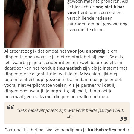
gewoon maar te proberen. Als
je hier echter
nog niet klaar
voor
bent, dan zou ik je om
verschillende redenen
aanraden om het gewoon nog
even niet te doen.
Allereerst zeg ik dat omdat het
voor jou onprettig
is om
dingen te doen waar je je niet comfortabel bij voelt. Seks is
iets waarbij je je bijzonder intiem en kwetsbaar opstelt, en
daardoor kan het ronduit
traumatisch
zijn als je instemt met
dingen die je eigenlijk niet wilt doen. Misschien lijkt diep
pijpen je überhaupt gewoon niks, en dan moet je je er ook
vooral niet verplicht toe voelen. Als je partner wil dat jij
dingen doet waar jij je onprettig bij voelt, dan moet je
helemaal geen seks met die persoon willen hebben.
“Seks moet altijd iets zijn wat voor beide partijen leuk
is.”
Daarnaast is het ook wel zo handig om je
kokhalsreflex
onder