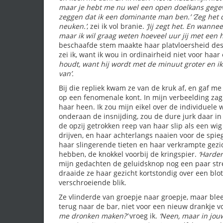
maar je hebt me nu wel een open doelkans gege
zeggen dat ik een dominante man ben.’
‘Zeg het 
neuken.’
, zei ik vol branie.
‘Jij zegt het. En wannee
maar ik wil graag weten hoeveel uur jij met een ha
beschaafde stem maakte haar platvloersheid des
zei ik, want ik wou in ordinairheid niet voor haa
houdt, want hij wordt met de minuut groter en ik
van’.
Bij die repliek kwam ze van de kruk af, en gaf m
op een fenomenale kont. In mijn verbeelding zag
haar heen. Ik zou mijn eikel over de individuele 
onderaan de insnijding, zou de dure jurk daar in
de opzij getrokken reep van haar slip als een wi
drijven, en haar achterlangs naaien voor de spieg
haar slingerende tieten en haar verkrampte gezic
hebben, de knokkel voorbij de kringspier.
‘Harder
mijn gedachten de geluidsknop nog een paar str
draaide ze haar gezicht kortstondig over een bl
verschroeiende blik.
Ze vlinderde van groepje naar groepje, maar ble
terug naar de bar, niet voor een nieuw drankje v
me dronken maken?’
vroeg ik.
‘Neen, maar in jou