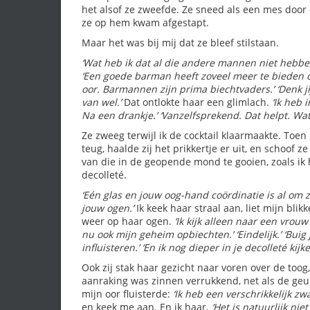
het alsof ze zweefde. Ze sneed als een mes doo
ze op hem kwam afgestapt.
Maar het was bij mij dat ze bleef stilstaan.
‘Wat heb ik dat al die andere mannen niet hebbe
‘Een goede barman heeft zoveel meer te bieden d
oor. Barmannen zijn prima biechtvaders.’
‘Denk j
van wel.’
Dat ontlokte haar een glimlach.
‘Ik heb 
Na een drankje.’
‘Vanzelfsprekend. Dat helpt. Wat
Ze zweeg terwijl ik de cocktail klaarmaakte. Toen 
teug, haalde zij het prikkertje er uit, en schoof z
van die in de geopende mond te gooien, zoals ik 
decolleté.
‘Eén glas en jouw oog-hand coördinatie is al om z
jouw ogen.’
Ik keek haar straal aan, liet mijn bl
weer op haar ogen.
‘Ik kijk alleen naar een vrouw a
nu ook mijn geheim opbiechten.’
‘Eindelijk.’
‘Buig
influisteren.’
‘En ik nog dieper in je decolleté kijke
Ook zij stak haar gezicht naar voren over de toog
aanraking was zinnen verrukkend, net als de ge
mijn oor fluisterde:
‘Ik heb een verschrikkelijk 
en keek me aan. En ik haar.
‘Het is natuurlijk ni