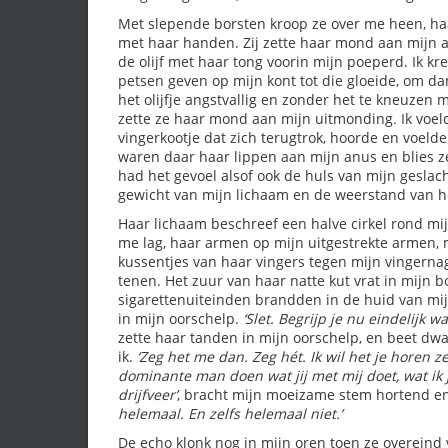
Met slepende borsten kroop ze over me heen, haar
met haar handen. Zij zette haar mond aan mijn a
de olijf met haar tong voorin mijn poeperd. Ik kr
petsen geven op mijn kont tot die gloeide, om dan t
het olijfje angstvallig en zonder het te kneuzen
zette ze haar mond aan mijn uitmonding. Ik voeld
vingerkootje dat zich terugtrok, hoorde en voel
waren daar haar lippen aan mijn anus en blies 
had het gevoel alsof ook de huls van mijn geslac
gewicht van mijn lichaam en de weerstand van he
Haar lichaam beschreef een halve cirkel rond mijn
me lag, haar armen op mijn uitgestrekte armen, 
kussentjes van haar vingers tegen mijn vingerna
tenen. Het zuur van haar natte kut vrat in mijn b
sigarettenuiteinden brandden in de huid van mi
in mijn oorschelp.
‘Slet. Begrijp je nu eindelij
zette haar tanden in mijn oorschelp, en beet dw
ik.
‘Zeg het me dan. Zeg hét. Ik wil het je horen z
dominante man doen wat jij met mij doet, wat ik j
drijfveer’
, bracht mijn moeizame stem hortend en
helemaal. En zelfs helemaal niet.’
De echo klonk nog in mijn oren toen ze overein