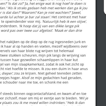
ven?’
‘Is dat zo?’
‘Ja, het enige wat ik nog hoef te doen is
dan.’
‘Als ik straks gedaan heb met werken dan ga ik jou
r is dat dan?’
‘Waarom? Kan je niet wachten?’
‘Jawel,
rde lul achter je bar zal staan’
. Het contrast met haar
 te opwindender voor mij.
‘Natuurlijk heb ik een stijve’
,
r onderdoen.
‘Ik hoop dat jij van een dikke lange pik
 word pas over twee uur afgelost’.
‘Maak er dan drie
e het nakijken op de diep op de rug ingesneden jurk en
 ik haar al op handen en voeten, mezelf wijdbeens over
wervels van haar blote rug wrijven tot helemaal
 twee stukken scheuren, mijn pik langs de wrijving van
g tussen haar gezwollen schaamlippen in haar kut
el van mijn slaapkamerkast, zodat ik ook het zicht op
ht niet hoefde te missen. Ik zou een duim in haar anus
, dieper’
, zou ze krijsen. Niet geheel tevreden zetten
eepjes hoger. Alsof ze mijn gedachten had geraden,
ote schouder naar me toe, en schonk me een
ef steeds binnen oogcontactafstand, en kwam af en toe
oor zichzelf, maar om mij er eentje aan te bieden.
‘Wil je
w plaats zou ik me moed willen indrinken.’
‘Heb ik dan