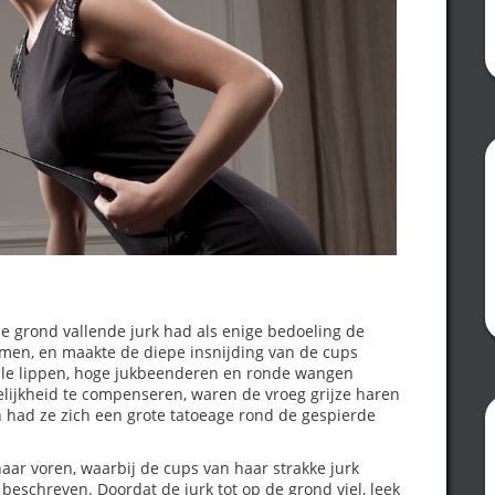
e grond vallende jurk had als enige bedoeling de
komen, en maakte de diepe insnijding van de cups
olle lippen, hoge jukbeenderen en ronde wangen
lijkheid te compenseren, waren de vroeg grijze haren
en had ze zich een grote tatoeage rond de gespierde
aar voren, waarbij de cups van haar strakke jurk
eschreven. Doordat de jurk tot op de grond viel, leek