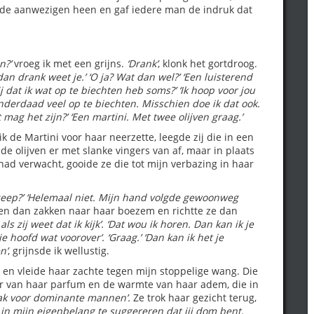
r de aanwezigen heen en gaf iedere man de indruk dat
n?’
vroeg ik met een grijns.
‘Drank’
, klonk het gortdroog.
an drank weet je.’
‘O ja? Wat dan wel?’
‘Een luisterend
ij dat ik wat op te biechten heb soms?’
‘Ik hoop voor jou
inderdaad veel op te biechten. Misschien doe ik dat ook.
 mag het zijn?’
‘Een martini. Met twee olijven graag.’
ik de Martini voor haar neerzette, leegde zij die in een
e de olijven er met slanke vingers van af, maar in plaats
had verwacht, gooide ze die tot mijn verbazing in haar
eep?’
‘Helemaal niet. Mijn hand volgde gewoonweg
ikken dan zakken naar haar boezem en richtte ze dan
ls zij weet dat ik kijk’.
‘Dat wou ik horen. Dan kan ik je
 je hoofd wat voorover’.
‘Graag.’
‘Dan kan ik het je
n’
, grijnsde ik wellustig.
, en vleide haar zachte tegen mijn stoppelige wang. Die
ur van haar parfum en de warmte van haar adem, die in
zwak voor dominante mannen’.
Ze trok haar gezicht terug,
et in mijn eigenbelang te suggereren dat jij dom bent,