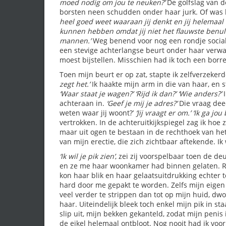
moed nodig om jou te neuken?’
De golfslag van 
borsten neen schudden onder haar jurk. Of was 
heel goed weet waaraan jij denkt en jij helemaal
kunnen hebben omdat jij niet het flauwste benu
mannen.’
Weg benend voor nog een rondje socialis
een stevige achterlangse beurt onder haar verwa
moest bijstellen. Misschien had ik toch een borre
Toen mijn beurt er op zat, stapte ik zelfverzeker
zegt het.’
Ik haakte mijn arm in die van haar, en s
‘Waar staat je wagen?’
‘Rijd ik dan?’
‘Wie anders?’
I
achteraan in.
‘Geef je mij je adres?’
Die vraag dee
weten waar jij woont?’
‘Jij vraagt er om.’
‘Ik ga jou 
vertrokken. In de achteruitkijkspiegel zag ik hoe 
maar uit ogen te bestaan in de rechthoek van het 
van mijn erectie, die zich zichtbaar aftekende. Ik
‘Ik wil je pik zien’
, zei zij voorspelbaar toen de d
en ze me haar woonkamer had binnen gelaten. Rech
kon haar blik en haar gelaatsuitdrukking echter to
hard door me gepakt te worden. Zelfs mijn eigen
veel verder te strippen dan tot op mijn huid, d
haar. Uiteindelijk bleek toch enkel mijn pik in st
slip uit, mijn bekken gekanteld, zodat mijn peni
de eikel helemaal ontbloot. Nog nooit had ik voo