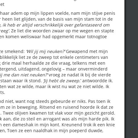
iet
 haar adem op mijn lippen voelde, nam mijn stijve penis
 heen liet glijden, van de basis van mijn stam tot in de
e, ik heb er altijd verschrikkelijk over gefantaseerd om
eeg’.
Ze liet die woorden zwaar op me wegen en stapte
innen komen weliswaar had opgemerkt maar totnogtoe
 ze smekend:
‘Wil jij mij neuken?’
Gewapend met mijn
blikkelijk liet ze de zweep tot enkele centimeters van
g drie maal herhaalde ze die vraag, telkens met een
 tergend, uitdagend, ongelovig – maar onverminderd
 jij me dan niet neuken?’
vroeg ze nadat ik bij de vierde
 staan waar ik stond.
‘Jij hebt de zweep.
’ antwoordde ik.
eten wat ze wilde, maar ik wist nu wat ze niet wilde. Ik
ts.
d niet, want nog steeds gebeurde er niks. Pas toen ik
am ze in beweging. Ritsend en ruisend hoorde ik dat ze
n. Twee olijven kwamen tot vlak voor mijn gezicht gerold.
aan, die zo steil en arrogant was als mijn harde pik. Ik
n een dameshak in mijn kont. Kreunend trok ik een knie
ijken, Toen ze een naaldhak in mijn poeperd duwde,