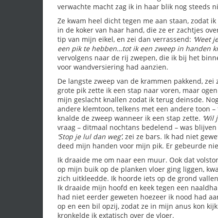
verwachte macht zag ik in haar blik nog steeds n
Ze kwam heel dicht tegen me aan staan, zodat ik
in de koker van haar hand, die ze er zachtjes over
tip van mijn eikel, en zei dan verrassend:
‘Weet j
een pik te hebben…tot ik een zweep in handen kr
vervolgens naar de rij zwepen, die ik bij het b
voor wandversiering had aanzien.
De langste zweep van de krammen pakkend, zei
grote pik zette ik een stap naar voren, maar ogen
mijn geslacht knallen zodat ik terug deinsde. No
andere klemtoon, telkens met een andere toon –
knalde de zweep wanneer ik een stap zette.
‘Wil
vraag – ditmaal nochtans bedelend – was blijven
‘Stop je lul dan weg’
, zei ze bars. Ik had niet gew
deed mijn handen voor mijn pik. Er gebeurde nie
Ik draaide me om naar een muur. Ook dat volston
op mijn buik op de planken vloer ging liggen, kw
zich uitkleedde. Ik hoorde iets op de grond valle
Ik draaide mijn hoofd en keek tegen een naaldhak 
had niet eerder geweten hoezeer ik nood had aa
op en een bil opzij, zodat ze in mijn anus kon k
kronkelde ik extatisch over de vloer.