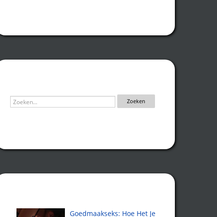
Zoeken
Recente artikelen
Goedmaakseks: Hoe Het Je