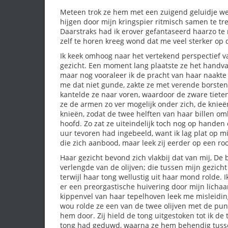
Meteen trok ze hem met een zuigend geluidje we
hijgen door mijn kringspier ritmisch samen te tre
Daarstraks had ik erover gefantaseerd haarzo te 
zelf te horen kreeg wond dat me veel sterker op 
Ik keek omhoog naar het vertekend perspectief v
gezicht. Een moment lang plaatste ze het handva
maar nog vooraleer ik de pracht van haar naakte 
me dat niet gunde, zakte ze met verende borsten
kantelde ze naar voren, waardoor de zware tiete
ze de armen zo ver mogelijk onder zich, de knie
knieën, zodat de twee helften van haar billen 
hoofd. Zo zat ze uiteindelijk toch nog op handen
uur tevoren had ingebeeld, want ik lag plat op mi
die zich aanbood, maar leek zij eerder op een roo
Haar gezicht bevond zich vlakbij dat van mij, De b
verlengde van de olijven; die tussen mijn gezich
terwijl haar tong wellustig uit haar mond rolde. 
er een preorgastische huivering door mijn lichaa
kippenvel van haar tepelhoven leek me misleidi
wou rolde ze een van de twee olijven met de punt
hem door. Zij hield de tong uitgestoken tot ik de
tong had geduwd, waarna ze hem behendig tuss