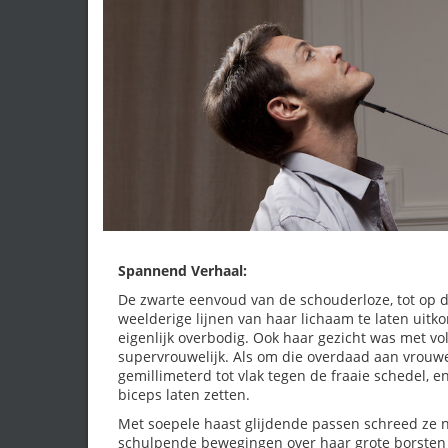
Spannend Verhaal:
De zwarte eenvoud van de schouderloze, tot op d
weelderige lijnen van haar lichaam te laten uit
eigenlijk overbodig. Ook haar gezicht was met v
supervrouwelijk. Als om die overdaad aan vrouwe
gemillimeterd tot vlak tegen de fraaie schedel, 
biceps laten zetten.
Met soepele haast glijdende passen schreed ze n
schulpende bewegingen over haar grote borsten b