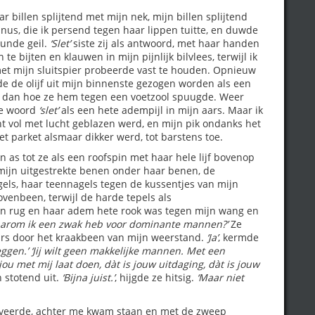
 billen splijtend met mijn nek, mijn billen splijtend
nus, die ik persend tegen haar lippen tuitte, en duwde
eunde geil.
‘Slet’
siste zij als antwoord, met haar handen
e bijten en klauwen in mijn pijnlijk bilvlees, terwijl ik
 met mijn sluitspier probeerde vast te houden. Opnieuw
e de olijf uit mijn binnenste gezogen worden als een
de dan hoe ze hem tegen een voetzool spuugde. Weer
ze woord
‘slet’
als een hete adempijl in mijn aars. Maar ik
ht vol met lucht geblazen werd, en mijn pik ondanks het
t parket alsmaar dikker werd, tot barstens toe.
 as tot ze als een roofspin met haar hele lijf bovenop
mijn uitgestrekte benen onder haar benen, de
gels, haar teennagels tegen de kussentjes van mijn
ovenbeen, terwijl de harde tepels als
jn rug en haar adem hete rook was tegen mijn wang en
k waarom ik een zwak heb voor dominante mannen?’
Ze
ars door het kraakbeen van mijn weerstand.
‘Ja’
, kermde
eggen.’
‘Jij wilt geen makkelijke mannen. Met een
ou met mij laat doen, dàt is jouw uitdaging, dàt is jouw
 stotend uit.
‘Bijna juist.’
, hijgde ze hitsig.
‘Maar niet
d veerde, achter me kwam staan en met de zweep