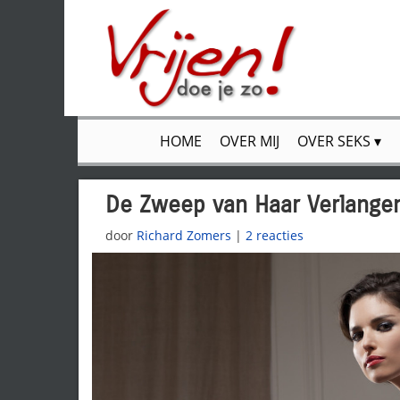
HOME
OVER MIJ
OVER SEKS
De Zweep van Haar Verlange
door
Richard Zomers
|
2 reacties