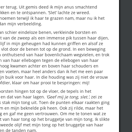
er terug. Uit gemis deed ik mijn anus smachtend
kken en te ontspannen. ‘Slet’ lachte ze wreed.
noemen terwijl ik haar te grazen nam, maar nu ik het
dan mijn verbeelding.
an schier eindeloze benen, verkleinde borsten en
t van de zweep als een immense pik tussen haar dijen,
lijf in mijn geheugen had kunnen griffen en alsof ze
 vlot door de benen tot op de grond. In een beweging
n onthutsend van haar bovenlichaam wegvielen, en trok
ën van haar ellebogen tegen de ellebogen van haar
omhoog kwamen achter en boven haar schouders en
 en voeten, maar heel anders dan ik het me een paar
jn buik voor haar. In die houding was zij niet de vrouw
fdier, klaar om haar prooi te bespringen: mij!
orsten hingen tot op de vloer, de tepels in het
t en dat van haar lagen.
‘Geef mij je tong, slet.’
, zei ze
Ik stak mijn tong uit. Toen de punten elkaar raakten ging
m en mijn beknelde pik heen. Ook zij rilde, maar het
ng en gaf me geen vertrouwen. Om me te tonen wat ze
 van haar tong op het bruggetje van mijn tong. Ik slikte
 tweede olijf met mijn tong op het bruggetje van haar
en de tanden nam.