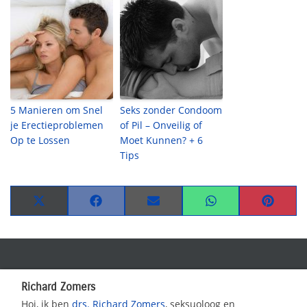
5 Manieren om Snel
Seks zonder Condoom
je Erectieproblemen
of Pil – Onveilig of
Op te Lossen
Moet Kunnen? + 6
Tips
Share
Share
Share
Share
Share
on
on
on
on
on
X
Facebook
Email
WhatsApp
Pinteres
(Twitter)
Richard Zomers
Hoi, ik ben
drs. Richard Zomers
, seksuoloog en