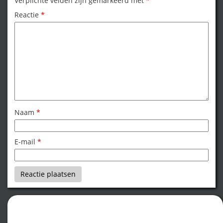
Verplichte velden zijn gemarkeerd met
*
Reactie
*
Naam
*
E-mail
*
Word een seksgod!