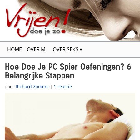
HOME
OVER MIJ
OVER SEKS
FLIRTEN & VERSIEREN
VOOR JOU GETEST
Hoe Doe Je PC Spier Oefeningen? 6
Belangrijke Stappen
SPANNENDE VERHALEN
SITEMAP
CONTACT
door
Richard Zomers
|
1 reactie