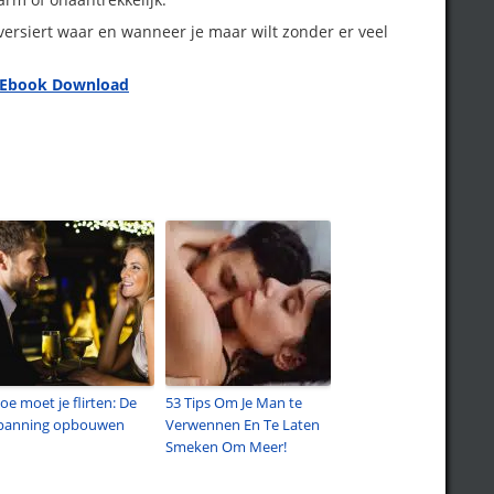
 versiert waar en wanneer je maar wilt zonder er veel
 Ebook Download
oe moet je flirten: De
53 Tips Om Je Man te
panning opbouwen
Verwennen En Te Laten
Smeken Om Meer!