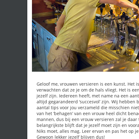
Geloof me, vrouwen versieren is een kunst. Het 
verwachten dat ze je om de hals vliegt. Het is ee
jezelf zijn.
Iedereen heeft, met name na een aantal
altijd gegarandeerd ‘succesvol’ zijn. Wij hebben 
aantal tips voor jou verzameld die misschien niet
van het ‘behagen’ van een vrouw heel dicht ben
mannen, dus bij een vrouw versieren zal je daa
belangrijkste blijft dat je jezelf moet zijn en voo
Niks moet, alles mag. Leer ervan en pas het op je 
Gewoon lekker jezelf blijven dus!