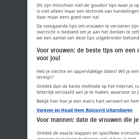
Dit zijn misschien niet de ‘gouden’ tips waar je o
is niet alleen maar een techniek van handelingen,
daar maar eens goed over na!
De voorgaande tips om vrouwen te versieren zijn 
overzicht is bedoeld om je aan het denken te zet
we een aantal van deze tips uitgebreider behande
Voor vrouwen: de beste tips om een 
voor jou!
Heb je slechte en oppervlakkige dates? Wil je een 
termijn?
Ontdek dan de beste methode op het internet, n
letterlijk verslaafd aan je te maken, waarvoor ze 
Bekijk hier hoe je een man’s hart verovert en hem
Verover en Houd Hem Risicovrij Uitproberen
Voor mannen: date de vrouwen die je 
Ontdek de exacte stappen en specifieke instruct
vrouwen in je leven te krijgen, ook al ben je kort,