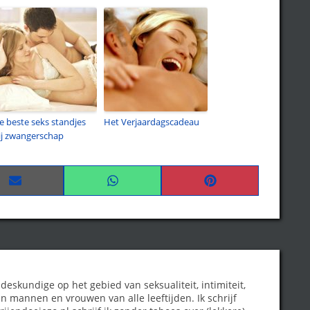
e beste seks standjes
Het Verjaardagscadeau
ij zwangerschap
Share
Share
Share
on
on
on
Email
WhatsApp
Pinterest
 deskundige op het gebied van seksualiteit, intimiteit,
n mannen en vrouwen van alle leeftijden. Ik schrijf