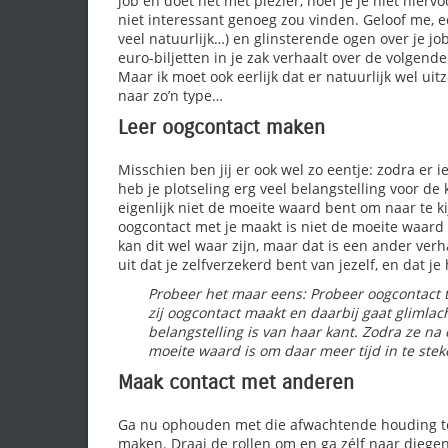
job en doet het met plezier, hoef je je niet hie
niet interessant genoeg zou vinden. Geloof me, ee
veel natuurlijk…) en glinsterende ogen over je jo
euro-biljetten in je zak verhaalt over de volgende
Maar ik moet ook eerlijk dat er natuurlijk wel uit
naar zo’n type…
Leer oogcontact maken
Misschien ben jij er ook wel zo eentje: zodra er 
heb je plotseling erg veel belangstelling voor de 
eigenlijk niet de moeite waard bent om naar te ki
oogcontact met je maakt is niet de moeite waar
kan dit wel waar zijn, maar dat is een ander ve
uit dat je zelfverzekerd bent van jezelf, en dat je
Probeer het maar eens: Probeer oogcontact t
zij oogcontact maakt en daarbij gaat glimlac
belangstelling is van haar kant. Zodra ze na
moeite waard is om daar meer tijd in te stek
Maak contact met anderen
Ga nu ophouden met die afwachtende houding to
maken. Draai de rollen om en ga zélf naar diegen