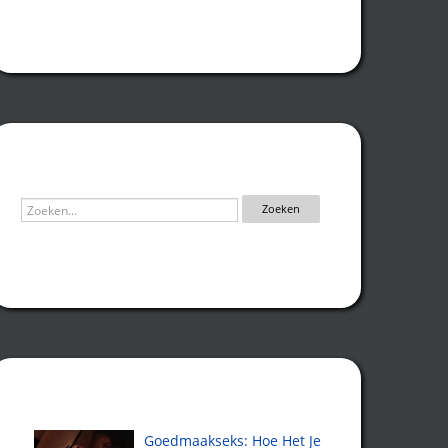
Zoeken
Recente artikelen
Goedmaakseks: Hoe Het Je