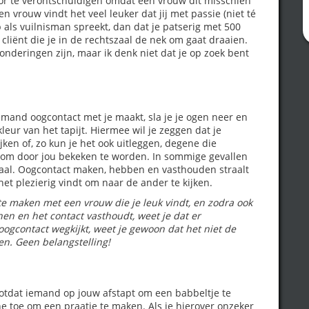
rvoor te verontschuldigen omdat een vrouw dit misschien
n vrouw vindt het veel leuker dat jij met passie (niet té
b als vuilnisman spreekt, dan dat je patserig met 500
 cliënt die je in de rechtszaal de nek om gaat draaien.
zonderingen zijn, maar ik denk niet dat je op zoek bent
iemand oogcontact met je maakt, sla je je ogen neer en
kleur van het tapijt. Hiermee wil je zeggen dat je
jken of, zo kun je het ook uitleggen, degene die
d om door jou bekeken te worden. In sommige gevallen
rhaal. Oogcontact maken, hebben en vasthouden straalt
 het plezierig vindt om naar de ander te kijken.
e maken met een vrouw die je leuk vindt, en zodra ook
hen en het contact vasthoudt, weet je dat er
 oogcontact wegkijkt, weet je gewoon dat het niet de
en. Geen belangstelling!
tdat iemand op jouw afstapt om een babbeltje te
e toe om een praatje te maken. Als je hierover onzeker