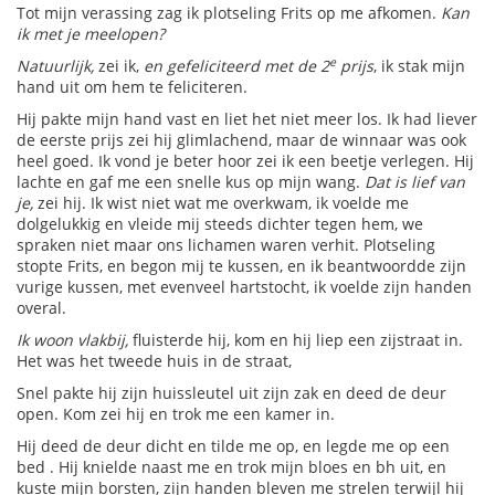
Tot mijn verassing zag ik plotseling Frits op me afkomen.
Kan
ik met je meelopen?
e
Natuurlijk,
zei ik,
en gefeliciteerd met de 2
prijs
, ik stak mijn
hand uit om hem te feliciteren.
Hij pakte mijn hand vast en liet het niet meer los. Ik had liever
de eerste prijs zei hij glimlachend, maar de winnaar was ook
heel goed. Ik vond je beter hoor zei ik een beetje verlegen. Hij
lachte en gaf me een snelle kus op mijn wang.
Dat is lief van
je,
zei hij. Ik wist niet wat me overkwam, ik voelde me
dolgelukkig en vleide mij steeds dichter tegen hem, we
spraken niet maar ons lichamen waren verhit. Plotseling
stopte Frits, en begon mij te kussen, en ik beantwoordde zijn
vurige kussen, met evenveel hartstocht, ik voelde zijn handen
overal.
Ik woon vlakbij,
fluisterde hij, kom en hij liep een zijstraat in.
Het was het tweede huis in de straat,
Snel pakte hij zijn huissleutel uit zijn zak en deed de deur
open. Kom zei hij en trok me een kamer in.
Hij deed de deur dicht en tilde me op, en legde me op een
bed . Hij knielde naast me en trok mijn bloes en bh uit, en
kuste mijn borsten, zijn handen bleven me strelen terwijl hij