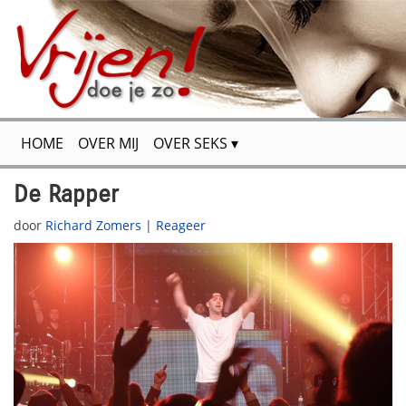
HOME
OVER MIJ
OVER SEKS
FLIRTEN & VERSIEREN
VOOR JOU GETEST
De Rapper
door
Richard Zomers
|
Reageer
SPANNENDE VERHALEN
SITEMAP
CONTACT