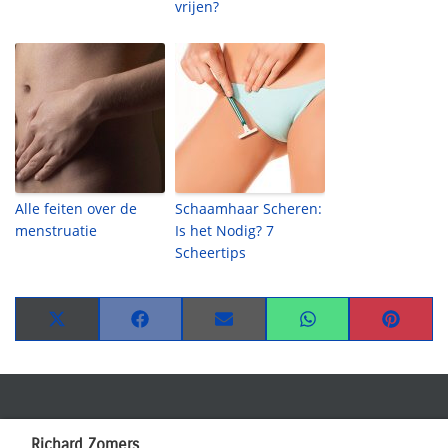
vrijen?
Alle feiten over de
Schaamhaar Scheren:
menstruatie
Is het Nodig? 7
Scheertips
Share
Share
Share
Share
Share
on
on
on
on
on
X
Facebook
Email
WhatsApp
Pinteres
(Twitter)
Richard Zomers