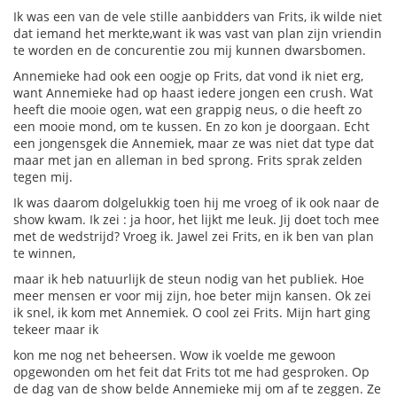
Ik was een van de vele stille aanbidders van Frits, ik wilde niet
dat iemand het merkte,want ik was vast van plan zijn vriendin
te worden en de concurentie zou mij kunnen dwarsbomen.
Annemieke had ook een oogje op Frits, dat vond ik niet erg,
want Annemieke had op haast iedere jongen een crush. Wat
heeft die mooie ogen, wat een grappig neus, o die heeft zo
een mooie mond, om te kussen. En zo kon je doorgaan. Echt
een jongensgek die Annemiek, maar ze was niet dat type dat
maar met jan en alleman in bed sprong. Frits sprak zelden
tegen mij.
Ik was daarom dolgelukkig toen hij me vroeg of ik ook naar de
show kwam. Ik zei : ja hoor, het lijkt me leuk. Jij doet toch mee
met de wedstrijd? Vroeg ik. Jawel zei Frits, en ik ben van plan
te winnen,
maar ik heb natuurlijk de steun nodig van het publiek. Hoe
meer mensen er voor mij zijn, hoe beter mijn kansen. Ok zei
ik snel, ik kom met Annemiek. O cool zei Frits. Mijn hart ging
tekeer maar ik
kon me nog net beheersen. Wow ik voelde me gewoon
opgewonden om het feit dat Frits tot me had gesproken. Op
de dag van de show belde Annemieke mij om af te zeggen. Ze