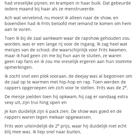
had vreselijke pijnen, en krampen in haar buik. Dat gebeurde
iedere maand bij haar als ze menstrueerde.
Ach wat vervelend, nu moest ik alleen naar de show, en
bovendien had ik Frits beloofd met iemand te komen om hem
aan te vuren.
Toen ik bij de zaal aankwam waar de rapshow gehouden zou
worden, was er een lange rij voor de ingang. Ik zag heel wat
meisjes van de school, die waarschijnlijk voor Frits kwamen,
maar ik had geen zin me bij hun aan te sluiten, ze waren
geen rap fans en ik zou me vreselijk ergeren aan hun stomme
opmerkingen.
Ik zocht snel een plek vooraan, de deejay was al begonnen om
de zaal op te warmen met hip-hop en rap. Toen werden de
e
rappers opgeroepen om zich voor te stellen. Frits was de 2
.
De meisje joelden toen hij opkwam, hij zag er vandaag extra
sexy uit, zijn trui hing open en
Je kon duidelijk zijn 6 pack zien. De show was goed en de
rappers waren tegen mekaar opgewassen.
e
Frits won uiteindelijk de 2
prijs, waar hij duidelijk niet echt
blij mee was. Ik liep snel naar buiten,