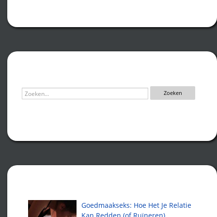
Zoeken
Recente artikelen
Goedmaakseks: Hoe Het Je Relatie
Kan Redden (of Ruïneren)