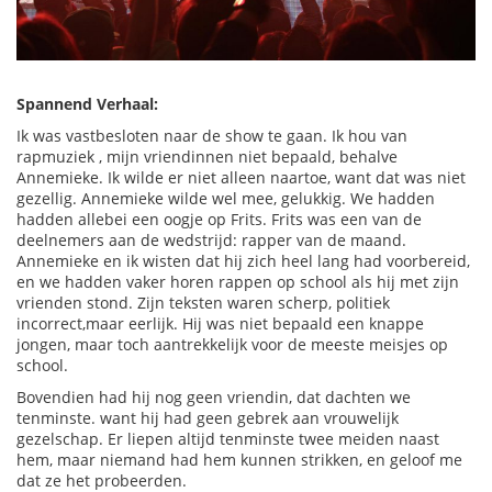
Spannend Verhaal:
Ik was vastbesloten naar de show te gaan. Ik hou van
rapmuziek , mijn vriendinnen niet bepaald, behalve
Annemieke. Ik wilde er niet alleen naartoe, want dat was niet
gezellig. Annemieke wilde wel mee, gelukkig. We hadden
hadden allebei een oogje op Frits.
Frits was een van de
deelnemers aan de wedstrijd: rapper van de maand.
Annemieke en ik wisten dat hij zich heel lang had voorbereid,
en we hadden vaker horen rappen op school als hij met zijn
vrienden stond. Zijn teksten waren scherp, politiek
incorrect,maar eerlijk. Hij was niet bepaald een knappe
jongen, maar toch aantrekkelijk voor de meeste meisjes op
school.
Bovendien had hij nog geen vriendin, dat dachten we
tenminste. want hij had geen gebrek aan vrouwelijk
gezelschap. Er liepen altijd tenminste twee meiden naast
hem, maar niemand had hem kunnen strikken, en geloof me
dat ze het probeerden.