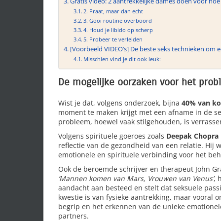
Gratis video: 2 aantrekkelijke dames doen voor hoe 
2. Praat, maar dan echt
3. Gooi routine overboord
4. Houd je libido op scherp
5. Probeer te verleiden
[Voorbeeld VIDEO’s] De beste seks technieken om 
Misschien vind je dit ook leuk:
De mogelijke oorzaken voor het pro
Wist je dat, volgens onderzoek, bijna
40% van ko
moment te maken krijgt met een afname in de se
probleem, hoewel vaak stilgehouden, is verrassen
Volgens spirituele goeroes zoals
Deepak Chopra
reflectie van de gezondheid van een relatie. Hij 
emotionele en spirituele verbinding voor het be
Ook de beroemde schrijver en therapeut John Gr
‘Mannen komen van Mars, Vrouwen van Venus’
, 
aandacht aan besteed en stelt dat seksuele passi
kwestie is van fysieke aantrekking, maar vooral o
begrip en het erkennen van de unieke emotionel
partners.