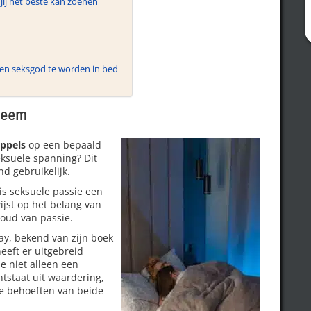
jij het beste kan zoenen
een seksgod te worden in bed
bleem
ppels
op een bepaald
ksuele spanning? Dit
d gebruikelijk.
is seksuele passie een
wijst op het belang van
houd van passie.
ay, bekend van zijn boek
heeft er uitgebreid
e niet alleen een
ntstaat uit waardering,
e behoeften van beide