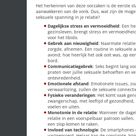
Het herkennen van deze oorzaken is de eerste s
aanwakkeren van de vonk. Dus, wat zijn de moge
seksuele spanning in je relatie?
Dagelijkse stress en vermoeidheid
: Een he
gezinsleven, brengt stress en vermoeidhei
voor het libido.
Gebrek aan nieuwigheid
: Naarmate relatie
zorgde, afnemen. Een routine in seksuele ac
avond; hoe heerlijk het ook ooit was, op e
bord.
Communicatiegebrek
: Seks begint lang vo
praten over jullie seksuele behoeften en v
ontevredenheid.
Emotionele afstand
: Emotionele issues, zo
verwaarlozing, zullen de seksuele connecti
Fysieke veranderingen
: Het komt vaak gen
zwangerschap, met leeftijd of gezondheid, 
voelen en uiten.
Monotonie in de relatie
: Wanneer de dagel
relatie in een voorspelbaar patroon valle
een slop komen te raken.
Invloed van technologie
: De smartphones e
vastgegroeid. Helaas kan de constante, bij