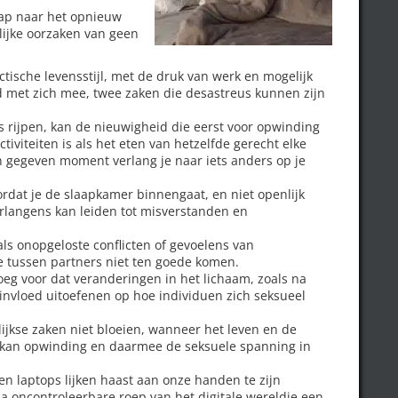
tap naar het opnieuw
lijke oorzaken van geen
ctische levensstijl, met de druk van werk en mogelijk
d met zich mee, twee zaken die desastreus kunnen zijn
s rijpen, kan de nieuwigheid die eerst voor opwinding
tiviteiten is als het eten van hetzelfde gerecht elke
en gegeven moment verlang je naar iets anders op je
ordat je de slaapkamer binnengaat, en niet openlijk
erlangens kan leiden tot misverstanden en
als onopgeloste conflicten of gevoelens van
e tussen partners niet ten goede komen.
oeg voor dat veranderingen in het lichaam, zoals na
invloed uitoefenen op hoe individuen zich seksueel
ijkse zaken niet bloeien, wanneer het leven en de
n, kan opwinding en daarmee de seksuele spanning in
n laptops lijken haast aan onze handen te zijn
na oncontroleerbare roep van het digitale wereldje een