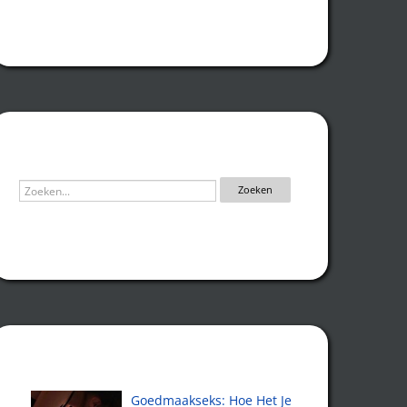
Zoeken
Recente artikelen
Goedmaakseks: Hoe Het Je