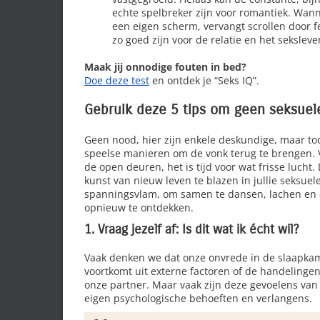
echte spelbreker zijn voor romantiek. Wa
een eigen scherm, vervangt scrollen door f
zo goed zijn voor de relatie en het seksleve
Maak jij onnodige fouten in bed?
Doe deze test
en ontdek je “Seks IQ”.
Gebruik deze 5 tips om geen seksuele
Geen nood, hier zijn enkele deskundige, maar to
speelse manieren om de vonk terug te brengen. 
de open deuren, het is tijd voor wat frisse lucht. 
kunst van nieuw leven te blazen in jullie seksuel
spanningsvlam, om samen te dansen, lachen en 
opnieuw te ontdekken.
1. Vraag jezelf af: Is dit wat ik écht wil?
Vaak denken we dat onze onvrede in de slaapka
voortkomt uit externe factoren of de handelinge
onze partner. Maar vaak zijn deze gevoelens van
eigen psychologische behoeften en verlangens.