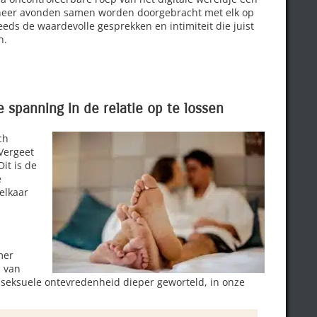
nneer avonden samen worden doorgebracht met elk op
eeds de waardevolle gesprekken en intimiteit die juist
n.
 spanning in de relatie op te lossen
ch
Vergeet
Dit is de
e
elkaar
mer
n van
 seksuele ontevredenheid dieper geworteld, in onze