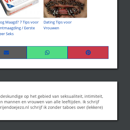
og Maagd? 7 Tips voor
Dating Tips voor
ntmaagding / Eerste
Vrouwen
eer Seks
Share
Share
Share
on
on
on
Email
WhatsApp
Pinterest
 deskundige op het gebied van seksualiteit, intimiteit,
n mannen en vrouwen van alle leeftijden. Ik schrijf
ijendoejezo.nl schrijf ik zonder taboes over (lekkere)