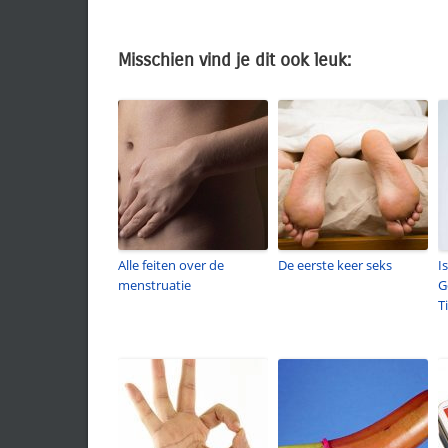
Misschien vind je dit ook leuk:
Alle feiten over de
De eerste keer seks
I
menstruatie
G
T