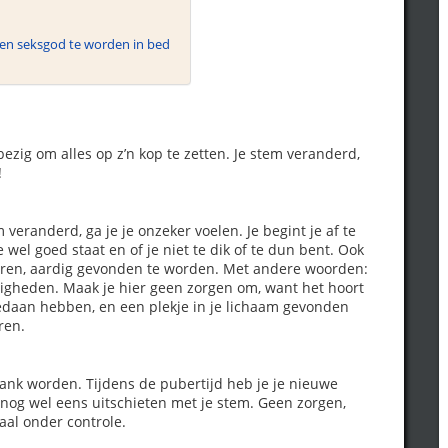
een seksgod te worden in bed
zig om alles op z’n kop te zetten. Je stem veranderd,
!
m veranderd, ga je je onzeker voelen. Je begint je af te
je wel goed staat en of je niet te dik of te dun bent. Ook
horen, aardig gevonden te worden. Met andere woorden:
heden. Maak je hier geen zorgen om, want het hoort
edaan hebben, en een plekje in je lichaam gevonden
ren.
lank worden. Tijdens de pubertijd heb je je nieuwe
 nog wel eens uitschieten met je stem. Geen zorgen,
al onder controle.