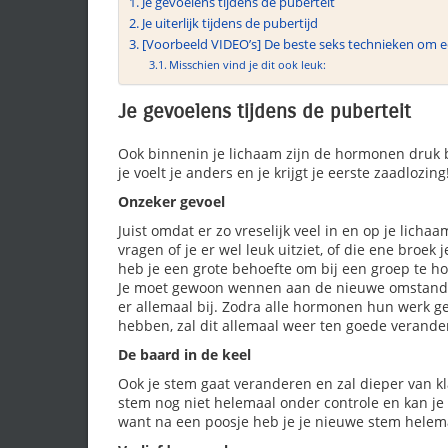
Je gevoelens tijdens de puberteit
Je uiterlijk tijdens de pubertijd
[Voorbeeld VIDEO’s] De beste seks technieken om 
Misschien vind je dit ook leuk:
Je gevoelens tijdens de puberteit
Ook binnenin je lichaam zijn de hormonen druk be
je voelt je anders en je krijgt je eerste zaadlozing
Onzeker gevoel
Juist omdat er zo vreselijk veel in en op je lichaa
vragen of je er wel leuk uitziet, of die ene broek 
heb je een grote behoefte om bij een groep te 
Je moet gewoon wennen aan de nieuwe omstandig
er allemaal bij. Zodra alle hormonen hun werk g
hebben, zal dit allemaal weer ten goede verande
De baard in de keel
Ook je stem gaat veranderen en zal dieper van k
stem nog niet helemaal onder controle en kan je
want na een poosje heb je je nieuwe stem helema