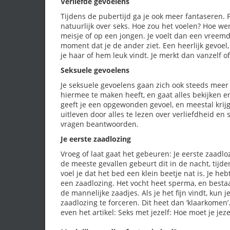
Verliefde gevoelens
Tijdens de pubertijd ga je ook meer fantaseren.
natuurlijk over seks. Hoe zou het voelen? Hoe wer
meisje of op een jongen. Je voelt dan een vreemd
moment dat je de ander ziet. Een heerlijk gevoe
je haar of hem leuk vindt. Je merkt dan vanzelf of
Seksuele gevoelens
Je seksuele gevoelens gaan zich ook steeds meer 
hiermee te maken heeft, en gaat alles bekijken 
geeft je een opgewonden gevoel, en meestal krijg
uitleven door alles te lezen over verliefdheid en
vragen beantwoorden.
Je eerste zaadlozing
Vroeg of laat gaat het gebeuren: Je eerste zaadlo
de meeste gevallen gebeurt dit in de nacht, tijd
voel je dat het bed een klein beetje nat is. Je heb
een zaadlozing. Het vocht heet sperma, en bestaa
de mannelijke zaadjes. Als je het fijn vindt, kun
zaadlozing te forceren. Dit heet dan ‘klaarkomen’
even het artikel: Seks met jezelf: Hoe moet je jeze