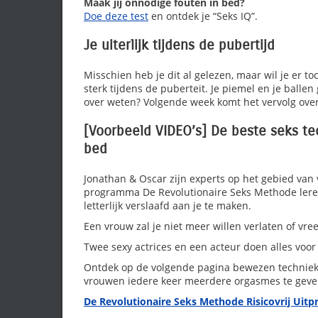
Maak jij onnodige fouten in bed?
Doe deze test
en ontdek je “Seks IQ”.
Je uiterlijk tijdens de pubertijd
Misschien heb je dit al gelezen, maar wil je er to
sterk tijdens de puberteit. Je piemel en je ballen
over weten? Volgende week komt het vervolg over j
[Voorbeeld VIDEO’s] De beste seks t
bed
Jonathan & Oscar zijn experts op het gebied van
programma De Revolutionaire Seks Methode lere
letterlijk verslaafd aan je te maken.
Een vrouw zal je niet meer willen verlaten of vr
Twee sexy actrices en een acteur doen alles voor
Ontdek op de volgende pagina bewezen techniek
vrouwen iedere keer meerdere orgasmes te geve
De Revolutionaire Seks Methode Risicovrij Uitp