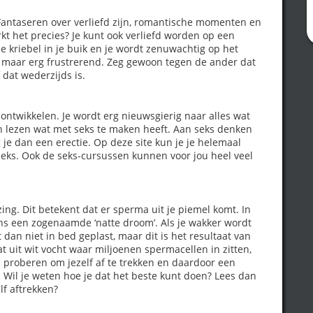
 Fantaseren over verliefd zijn, romantische momenten en
kt het precies? Je kunt ook verliefd worden op een
e kriebel in je buik en je wordt zenuwachtig op het
l, maar erg frustrerend. Zeg gewoon tegen de ander dat
 dat wederzijds is.
ontwikkelen. Je wordt erg nieuwsgierig naar alles wat
en lezen wat met seks te maken heeft. Aan seks denken
 je dan een erectie. Op deze site kun je je helemaal
 seks. Ook de seks-cursussen kunnen voor jou heel veel
zing. Dit betekent dat er sperma uit je piemel komt. In
ens een zogenaamde ‘natte droom’. Als je wakker wordt
t dan niet in bed geplast, maar dit is het resultaat van
t uit wit vocht waar miljoenen spermacellen in zitten,
 je proberen om jezelf af te trekken en daardoor een
. Wil je weten hoe je dat het beste kunt doen? Lees dan
lf aftrekken?