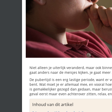
Niet alleen je uiterlijk veranderd, maar ook binne
gaat anders naar de meisjes kijken, je gaat mee
De pubertijd is een erg lastige periode, want er 
bent. Wat moet je er allemaal mee, en vooral hoe
is gemakkelijker gezegd dan gedaan, maar berust j
geval eerst maar even achterover zitten, relax, e
Inhoud van dit artikel