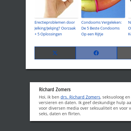
Erectieproblemen door
Condooms Vergeleken:
N
Jelking/Jelqing? Oorzaak
De 5 Beste Condooms
O
+ 5 Oplossingen
Op een Rijtje
K
Share
Share
on
on
X
Facebook
(Twitter)
Richard Zomers
Hoi, ik ben
drs. Richard Zomers
, seksuoloog en
versieren en daten. Ik geef deskundige hulp aa
voor diversen media over seksualiteit en voor vr
seks, daten en flirten.