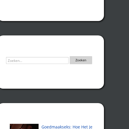
Zoeken
Recente artikelen
Goedmaakseks: Hoe Het Je