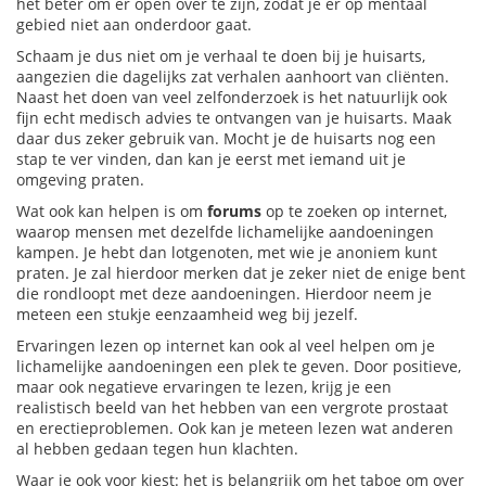
het beter om er open over te zijn, zodat je er op mentaal
gebied niet aan onderdoor gaat.
Schaam je dus niet om je verhaal te doen bij je huisarts,
aangezien die dagelijks zat verhalen aanhoort van cliënten.
Naast het doen van veel zelfonderzoek is het natuurlijk ook
fijn echt medisch advies te ontvangen van je huisarts. Maak
daar dus zeker gebruik van. Mocht je de huisarts nog een
stap te ver vinden, dan kan je eerst met iemand uit je
omgeving praten.
Wat ook kan helpen is om
forums
op te zoeken op internet,
waarop mensen met dezelfde lichamelijke aandoeningen
kampen. Je hebt dan lotgenoten, met wie je anoniem kunt
praten. Je zal hierdoor merken dat je zeker niet de enige bent
die rondloopt met deze aandoeningen. Hierdoor neem je
meteen een stukje eenzaamheid weg bij jezelf.
Ervaringen lezen op internet kan ook al veel helpen om je
lichamelijke aandoeningen een plek te geven. Door positieve,
maar ook negatieve ervaringen te lezen, krijg je een
realistisch beeld van het hebben van een vergrote prostaat
en erectieproblemen. Ook kan je meteen lezen wat anderen
al hebben gedaan tegen hun klachten.
Waar je ook voor kiest: het is belangrijk om het taboe om over