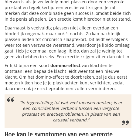
hiervan is als je veelvuldig moet plassen door een vergrote
prostaat en tegelijkertijd een erectie wilt krijgen. Je zal
merken dat deze combinatie geen succes is, omdat beide zich
in de penis afspelen. Een erectie komt hierdoor niet tot stand.
Daarnaast is veelvuldig plassen niet alleen overdag een
hinderlijk ongemak, maar ook ’s nachts. Zo kan nachtelijk
plassen leiden tot chronisch slaaptekort. Dit leidt vervolgens
weer tot een verzwakte weerstand, waardoor je libido omlaag
gaat. Heb je eenmaal een laag libido, dan zal je weinig tot
geen zin hebben in seks. Een erectie krijgen zit er dan niet in.
Er lijkt bijna een soort
domino-effect
van klachten te
ontstaan: een bepaalde klacht leidt weer tot een nieuwe
klacht. Om het domino-effect te doorbreken, zal je dus eerst
moeten kijken hoe je je plasklachten kunt verlichten, zodat
daarmee ook je erectieproblemen zullen verminderen.
“In tegenstelling tot wat veel mensen denken, is er
een coïncidenteel verband tussen een vergrote
prostaat en erectieproblemen, in plaats van een
causaal verband.”
Hoe kan je symptomen van een vergrote