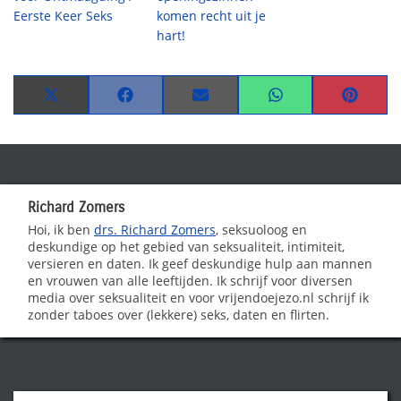
Eerste Keer Seks
komen recht uit je
hart!
Share
Share
Share
Share
Share
on
on
on
on
on
X
Facebook
Email
WhatsApp
Pinteres
(Twitter)
Richard Zomers
Hoi, ik ben
drs. Richard Zomers
, seksuoloog en
deskundige op het gebied van seksualiteit, intimiteit,
versieren en daten. Ik geef deskundige hulp aan mannen
en vrouwen van alle leeftijden. Ik schrijf voor diversen
media over seksualiteit en voor vrijendoejezo.nl schrijf ik
zonder taboes over (lekkere) seks, daten en flirten.