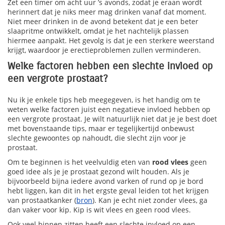
Zet een timer om acht uur ’s avonds, zodat je eraan wordt
herinnert dat je niks meer mag drinken vanaf dat moment.
Niet meer drinken in de avond betekent dat je een beter
slaapritme ontwikkelt, omdat je het nachtelijk plassen
hiermee aanpakt. Het gevolg is dat je een sterkere weerstand
krijgt, waardoor je erectieproblemen zullen verminderen.
Welke factoren hebben een slechte invloed op
een vergrote prostaat?
Nu ik je enkele tips heb meegegeven, is het handig om te
weten welke factoren juist een negatieve invloed hebben op
een vergrote prostaat. Je wilt natuurlijk niet dat je je best doet
met bovenstaande tips, maar er tegelijkertijd onbewust
slechte gewoontes op nahoudt, die slecht zijn voor je
prostaat.
Om te beginnen is het veelvuldig eten van
rood vlees
geen
goed idee als je je prostaat gezond wilt houden. Als je
bijvoorbeeld bijna iedere avond varken of rund op je bord
hebt liggen, kan dit in het ergste geval leiden tot het krijgen
van prostaatkanker (
bron
). Kan je echt niet zonder vlees, ga
dan vaker voor kip. Kip is wit vlees en geen rood vlees.
Ook veel binnen zitten heeft een slechte invloed op een