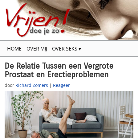
HOME
OVER MIJ
OVER SEKS
FLIRTEN & VERSIEREN
VOOR JOU GETEST
De Relatie Tussen een Vergrote
Prostaat en Erectieproblemen
SPANNENDE VERHALEN
SITEMAP
CONTACT
door
Richard Zomers
|
Reageer