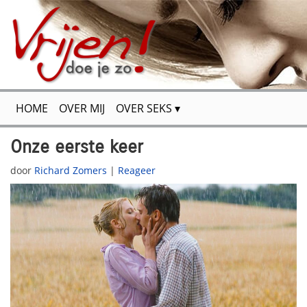
HOME
OVER MIJ
OVER SEKS
FLIRTEN & VERSIEREN
VOOR JOU GETEST
Onze eerste keer
door
Richard Zomers
|
Reageer
SPANNENDE VERHALEN
SITEMAP
CONTACT