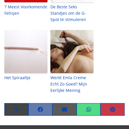
7 Meest Voorkomende
De Beste Seks
Fetisjen
Standjes om de G-
Spot te stimuleren
Het Spiraaltje
Werkt Emla Creme
Echt Zo Goed? Mijn
Eerlijke Mening
Share
Share
Share
Share
Share
on
on
on
on
on
X
Facebook
Email
WhatsApp
Pinteres
(Twitter)