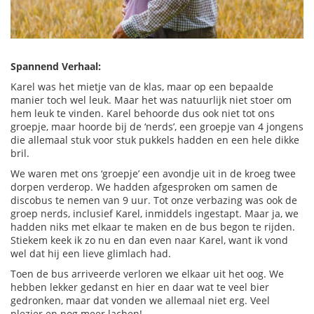
Spannend Verhaal:
Karel was het mietje van de klas, maar op een bepaalde
manier toch wel leuk. Maar het was natuurlijk niet stoer om
hem leuk te vinden. Karel behoorde dus ook niet tot ons
groepje, maar hoorde bij de ‘nerds’, een groepje van 4 jongens
die allemaal stuk voor stuk pukkels hadden en een hele dikke
bril.
We waren met ons ‘groepje’ een avondje uit in de kroeg twee
dorpen verderop. We hadden afgesproken om samen de
discobus te nemen van 9 uur. Tot onze verbazing was ook de
groep nerds, inclusief Karel, inmiddels ingestapt. Maar ja, we
hadden niks met elkaar te maken en de bus begon te rijden.
Stiekem keek ik zo nu en dan even naar Karel, want ik vond
wel dat hij een lieve glimlach had.
Toen de bus arriveerde verloren we elkaar uit het oog. We
hebben lekker gedanst en hier en daar wat te veel bier
gedronken, maar dat vonden we allemaal niet erg. Veel
plezier en nog meer lachen!