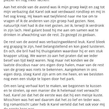
Aan het einde van de avond was ik mijn groep kwijt en zag tot
mijn verbazing dat Karel ook wat verdwaast rondliep en mij in
het oog kreeg. Hij kwam wat twijfelend naar me toe om te
vragen of ik de anderen van zijn groep had gezien. Nee,
natuurlijk niet had ik die niet gezien, zei ik, terwijl ik verdronk
in zijn lach. Heel galant bood hij me aan om samen wat te
drinken in afwachting van de rest. Zo gezegd zo gedaan.
De rest van de avond was verbazingwekkend leuk. Karel bleek
erg grappig te zijn, heel belangstellend en kon goed luisteren.
En och, die bril had hij thuisgelaten waardoor hij er een stuk
knapper uitzag. We waren zo aan het praten dat we ieder
besef van tijd kwijt waren. Nog maar net konden we de
laatste discobus naar ons eigen dorp halen, maar van de rest
van de groep was niets te bekennen. Aangekomen in ons
eigen dorp, sloeg Karel zijn arm om me heen, en we besloten
nog even een stukje te lopen door het park.
Om een lang verhaal kort te maken, we begonnen te kussen
en te strelen, op een manier die ik helemaal niet verwacht
had. Karel zei dat het de eerste was dat hij een meisje kuste.
Misschien was het wel daarom dat het zo lief en teder was.
Erg romantisch! Later heb ik Karel verteld dat het ook voor mij
de eerste keer was.