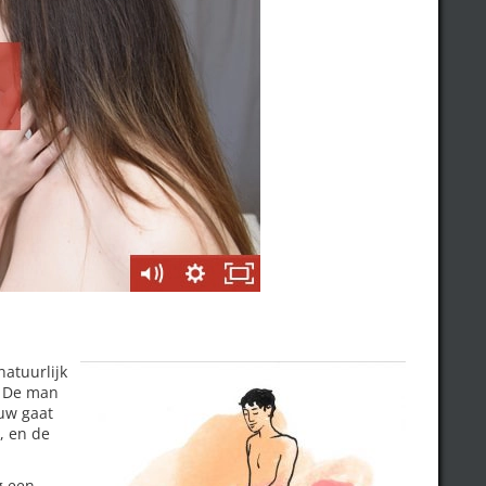
natuurlijk
. De man
ouw gaat
, en de
g een