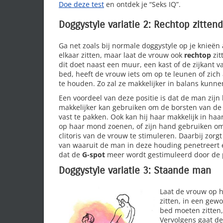
Doe deze test
en ontdek je “Seks IQ”.
Doggystyle variatie 2: Rechtop zittend
Ga net zoals bij normale doggystyle op je knieën
elkaar zitten, maar laat de vrouw ook
rechtop
zit
dit doet naast een muur, een kast of de zijkant v
bed, heeft de vrouw iets om op te leunen of zich
te houden. Zo zal ze makkelijker in balans kunnen
Een voordeel van deze positie is dat de man zij
makkelijker kan gebruiken om de borsten van de
vast te pakken. Ook kan hij haar makkelijk in haa
op haar mond zoenen, of zijn hand gebruiken o
clitoris van de vrouw te stimuleren. Daarbij zorg
van waaruit de man in deze houding penetreert 
dat de
G-spot
meer wordt gestimuleerd door de 
Doggystyle variatie 3: Staande man
Laat de vrouw op 
zitten, in een gew
bed moeten zitten
Vervolgens gaat de