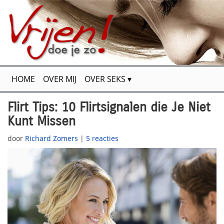
HOME
OVER MIJ
OVER SEKS
FLIRTEN & VERSIEREN
VOOR JOU GETEST
Flirt Tips: 10 Flirtsignalen die Je Niet
Kunt Missen
SPANNENDE VERHALEN
SITEMAP
CONTACT
door
Richard Zomers
|
5 reacties