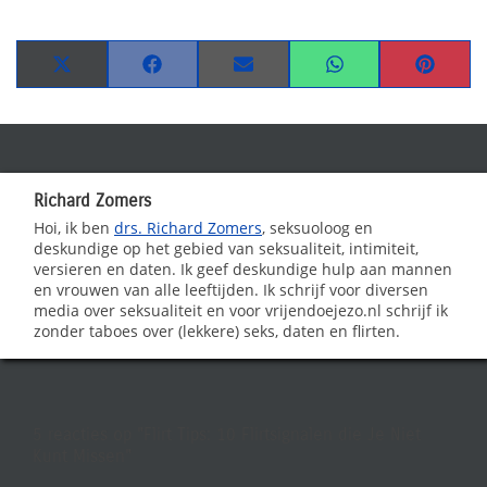
Share
Share
Share
Share
Share
on
on
on
on
on
X
Facebook
Email
WhatsApp
Pinteres
(Twitter)
Richard Zomers
Hoi, ik ben
drs. Richard Zomers
, seksuoloog en
deskundige op het gebied van seksualiteit, intimiteit,
versieren en daten. Ik geef deskundige hulp aan mannen
en vrouwen van alle leeftijden. Ik schrijf voor diversen
media over seksualiteit en voor vrijendoejezo.nl schrijf ik
zonder taboes over (lekkere) seks, daten en flirten.
5 reacties op
"Flirt Tips: 10 Flirtsignalen die Je Niet
Kunt Missen"