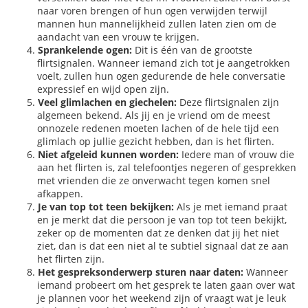
naar voren brengen of hun ogen verwijden terwijl
mannen hun mannelijkheid zullen laten zien om de
aandacht van een vrouw te krijgen.
Sprankelende ogen:
Dit is één van de grootste
flirtsignalen. Wanneer iemand zich tot je aangetrokken
voelt, zullen hun ogen gedurende de hele conversatie
expressief en wijd open zijn.
Veel glimlachen en giechelen:
Deze flirtsignalen zijn
algemeen bekend. Als jij en je vriend om de meest
onnozele redenen moeten lachen of de hele tijd een
glimlach op jullie gezicht hebben, dan is het flirten.
Niet afgeleid kunnen worden:
Iedere man of vrouw die
aan het flirten is, zal telefoontjes negeren of gesprekken
met vrienden die ze onverwacht tegen komen snel
afkappen.
Je van top tot teen bekijken:
Als je met iemand praat
en je merkt dat die persoon je van top tot teen bekijkt,
zeker op de momenten dat ze denken dat jij het niet
ziet, dan is dat een niet al te subtiel signaal dat ze aan
het flirten zijn.
Het gespreksonderwerp sturen naar daten:
Wanneer
iemand probeert om het gesprek te laten gaan over wat
je plannen voor het weekend zijn of vraagt wat je leuk