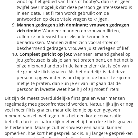
vindt op het gebied van films of hobby’s, dan is er geen
twijfel over mogelijk dat deze persoon geïnteresseerd is
in een date. Het flirten wordt gebruikt om de
antwoorden op deze vitale vragen te krijgen.
Mannen gedragen zich dominant; vrouwen gedragen
zich timide:
Wanneer mannen en vrouwen flirten,
zullen ze onbewust hun seksuele kenmerken
benadrukken. Mannen zullen zich vooral stoer of
beschermend gedragen, vrouwen juist verlegen of lief.
Compleet gericht op jou:
Wanneer iemand geheel op
jou gefocused is als je aan het praten bent, en het net is
of ze niemand anders in de kamer zien; dat is één van
de grootste flirtsignalen. Als het duidelijk is dat deze
persoon opgewonden is om bij je in de buurt te zijn en
met je te praten, dan kun je er van uit gaan dat de
persoon in kwestie weet hoe hij of zij moet flirten!
Dit zijn de meest overduidelijke flirtsignalen waar mensen
regelmatig mee geconfronteerd worden. Natuurlijk zijn er nog
veel meer flirtsignalen, maar die kom je op een gegeven
moment vanzelf wel tegen. Als het een korte conversatie
betreft, dan is er natuurlijk niet veel tijd om deze flirtsignalen
te herkennen. Maar je zult er sowieso een aantal kunnen
opmerken, hoe kort het gesprek ook is. Bij langere gesprekken