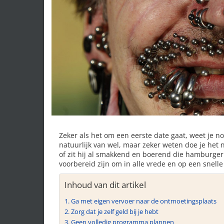
Zeker als het om een eerste date gaat, weet je no
natuurlijk van wel, maar zeker weten doe je het 
of zit hij al smakkend en boerend die hamburge
voorbereid zijn om in alle vrede en op een snel
Inhoud van dit artikel
Ga met eigen vervoer naar de ontmoetingsplaats
Zorg dat je zelf geld bij je hebt
Geen volledig programma plannen