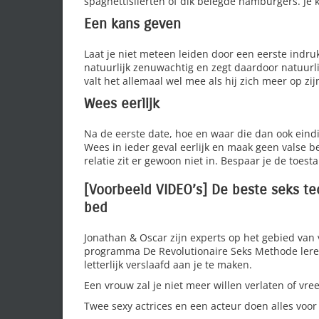
spaghettislierten of dik belegde hamburgers. Je 
Een kans geven
Laat je niet meteen leiden door een eerste indruk
natuurlijk zenuwachtig en zegt daardoor natuurli
valt het allemaal wel mee als hij zich meer op zij
Wees eerlijk
Na de eerste date, hoe en waar die dan ook eindig
Wees in ieder geval eerlijk en maak geen valse 
relatie zit er gewoon niet in. Bespaar je de toes
[Voorbeeld VIDEO’s] De beste seks t
bed
Jonathan & Oscar zijn experts op het gebied van
programma De Revolutionaire Seks Methode lere
letterlijk verslaafd aan je te maken.
Een vrouw zal je niet meer willen verlaten of vr
Twee sexy actrices en een acteur doen alles voor