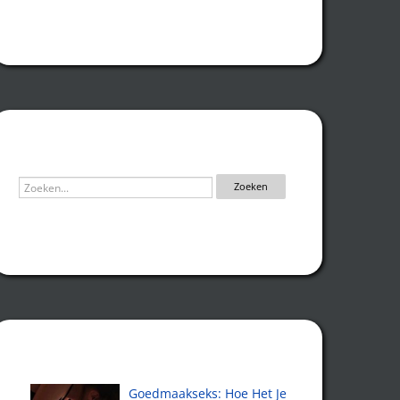
Zoeken
Recente artikelen
Goedmaakseks: Hoe Het Je