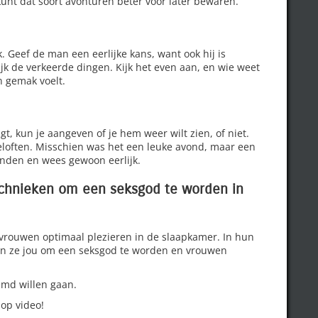
kunt dat soort avonturen beter voor later bewaren.
. Geef de man een eerlijke kans, want ook hij is
jk de verkeerde dingen. Kijk het even aan, en wie weet
n gemak voelt.
t, kun je aangeven of je hem weer wilt zien, of niet.
beloften. Misschien was het een leuke avond, maar een
tanden en wees gewoon eerlijk.
echnieken om een seksgod te worden in
 vrouwen optimaal plezieren in de slaapkamer. In hun
n ze jou om een seksgod te worden en vrouwen
eemd willen gaan.
 op video!