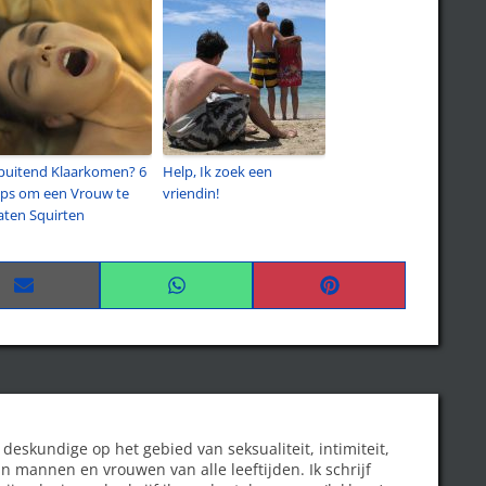
puitend Klaarkomen? 6
Help, Ik zoek een
ips om een Vrouw te
vriendin!
aten Squirten
Share
Share
Share
on
on
on
Email
WhatsApp
Pinterest
 deskundige op het gebied van seksualiteit, intimiteit,
n mannen en vrouwen van alle leeftijden. Ik schrijf