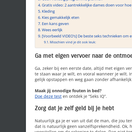
Gratis video: 2 aantrekkelijke dames doen voor hoe 
Kleding
Kies gemakkelijk eten
Een kans geven
Wees eerlijk
[Voorbeeld VIDEO’s] De beste seks technieken om 
Misschien vind je dit ook leuk:
Ga met eigen vervoer naar de ontmoe
Ga, zeker bij een eerste date, altijd met eigen v
te staan waar je wilt, en vooral wanneer je wilt
gelijk opstappen en weg gaan zonder afhankelijk 
Maak jij onnodige fouten in bed?
Doe deze test
en ontdek je “Seks IQ”.
Zorg dat je zelf geld bij je hebt
Natuurlijk ga je er van uit dat de man, die jou t
dat is natuurlijk geen vanzelfsprekendheid. Ok, h
voorstellen om de rekening te delen. Dan niet 