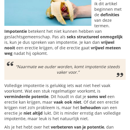
ik dit artikel
beginnen met
de
definities
van deze
termen.
Impotentie
betekent het niet kunnen hebben van
geslachtsgemeenschap. Pas als
seks structureel onmogelijk
is, kun je dus spreken van impotentie. Je kan dan
vrijwel
nooit
een erectie krijgen, of die erectie gaat
vrijwel meteen
weg
nadat hij opkomt.
“Naarmate we ouder worden, komt impotentie steeds
vaker voor.”
Volledige impotentie is gelukkig iets wat niet heel vaak
voorkomt. Wat een stuk regelmatiger voorkomt, is
verminderde potentie
. Dit houdt in dat je
soms
wel
een
erectie kan krijgen, maar
vaak ook niet
. Of dat een erectie
krijgen niet zo’n probleem is, maar het
behouden
van een
erectie je
niet altijd
lukt. Dit is minder ernstig dan volledige
impotentie, maar leuk is het natuurlijk niet.
Als je het hebt over het
verbeteren van je potentie
, dan