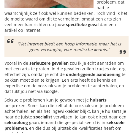
probleem, dat
had je
waarschijnlijk zelf ook wel kunnen bedenken. Toch vind ik het
de moeite waard om dit te vermelden, omdat een arts zich
veel meer kan richten op jouw
specifieke geval
dan een
artikel op internet.
“Het internet biedt een hoop informatie, maar het is
geen vervanging voor medische kennis.”
Vooral in de
serieuzere gevallen
zou ik je echt aanraden om
met een arts te praten. In die gevallen zullen trucjes niet erg
effectief zijn, omdat je echt de
onderliggende aandoening
te
pakken moet zien te krijgen. Een arts heeft de kennis en
expertise om de oorzaak van je probleem te achterhalen, en
dat lukt jou niet via Google.
Seksuele problemen kun je gewoon met je
huisarts
bespreken. Soms kan die zelf al de oorzaak van je probleem
achterhalen, en als het ingewikkelder blijkt, kan je huisarts je
naar de juiste
specialist
verwijzen. Je kan ook direct naar een
seksuoloog
gaan, iemand die gespecialiseerd is in
seksuele
problemen
, en die dus bij uitstek de kwalificaties heeft om