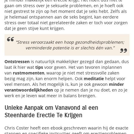
gaan om stress over je seksuele problemen, en je hoeft ook
niet gestrest te zijn op het moment dat je seks hebt. Zelfs als
je helemaal ontspannen aan de seks begint, kan eerdere
stress over totaal niet gerelateerde zaken er toch voor zorgen
dat je geen stijve kunt krijgen.
“Stress veroorzaakt een hoop gezondheidsproblemen;
verminderde potentie is er slechts één van.”
Ontstressen
is natuurlijk makkelijker gezegd dan gedaan, dus
laat ik hier wat
tips
voor geven. Het van tevoren inplannen
van
rustmomenten
, waarop je niet met stressvolle zaken
bezig mag zijn, kan enorm helpen. Ook
meditatie
helpt voor
veel mensen. Als het mogelijk is, kun je ook gewoon
minder
verantwoordelijkheden
op je nemen dan je nu doet, en zo je
werk en je leven wat meer in balans brengen.
Unieke Aanpak om Vanavond al een
Steenharde Erectie Te Krijgen
Chris Coster heeft een ebook geschreven waarin hij de exacte
stappen en specifieke instructies geeft om erectieproblemen