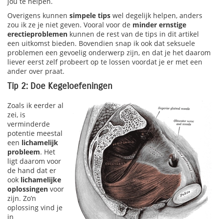
jou te helpen.
Overigens kunnen
simpele tips
wel degelijk helpen, anders
zou ik ze je niet geven. Vooral voor de
minder ernstige
erectieproblemen
kunnen de rest van de tips in dit artikel
een uitkomst bieden. Bovendien snap ik ook dat seksuele
problemen een gevoelig onderwerp zijn, en dat je het daarom
liever eerst zelf probeert op te lossen voordat je er met een
ander over praat.
Tip 2: Doe Kegeloefeningen
Zoals ik eerder al
zei, is
verminderde
potentie meestal
een
lichamelijk
probleem
. Het
ligt daarom voor
de hand dat er
ook
lichamelijke
oplossingen
voor
zijn. Zo’n
oplossing vind je
in