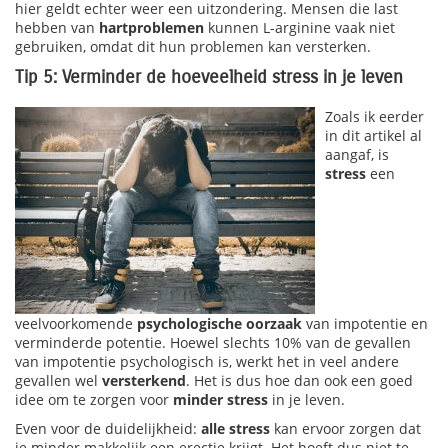
hier geldt echter weer een uitzondering. Mensen die last
hebben van
hartproblemen
kunnen L-arginine vaak niet
gebruiken, omdat dit hun problemen kan versterken.
Tip 5: Verminder de hoeveelheid stress in je leven
Zoals ik eerder
in dit artikel al
aangaf, is
stress
een
veelvoorkomende
psychologische oorzaak
van impotentie en
verminderde potentie. Hoewel slechts 10% van de gevallen
van impotentie psychologisch is, werkt het in veel andere
gevallen wel
versterkend
. Het is dus hoe dan ook een goed
idee om te zorgen voor
minder stress
in je leven.
Even voor de duidelijkheid:
alle stress
kan ervoor zorgen dat
je minder makkelijk een erectie krijgt. Het hoeft dus niet te