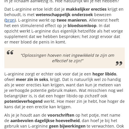
in je lichaam aanwezig is. Hoe natuurlijk wil je het hebben?
Dat L-arginine ertoe leidt dat je
makkelijker erecties
krijgt en
behoudt, is met
wetenschappelijk onderzoek
bewezen
(
bron
). L-arginine werkt op
twee manieren
. Allereerst heeft
het een stimulerend effect op je
bloedsomloop
. In dat
opzicht werkt L-arginine dus eigenlijk hetzelfde als het vorige
supplement dat we hebben besproken; het zorgt ervoor dat
er meer bloed de penis in komt.
“Oplossingen hoeven niet ingewikkeld te zijn om
effectief te zijn!”
L-arginine zorgt er echter ook voor dat je een
hoger libido
,
ofwel
meer zin in seks
, krijgt. Dat is natuurlijk wel zo handig
als je weer erecties kan krijgen, want dan kun je meteen van
je verhoogde potentie gebruik maken. Wat misschien nog wel
belangrijker is, is dat een hoger libido op zichzelf ook
potentieverhogend
werkt. Hoe meer zin je hebt, hoe hoger de
kans dat je een erectie kan krijgen.
Als je je houdt aan de
voorschriften
op het potje, met name
de
aanbevolen dagelijkse hoeveelheid
, dan hoef je bij het
gebruik van L-arginine
geen bijwerkingen
te verwachten. Ook