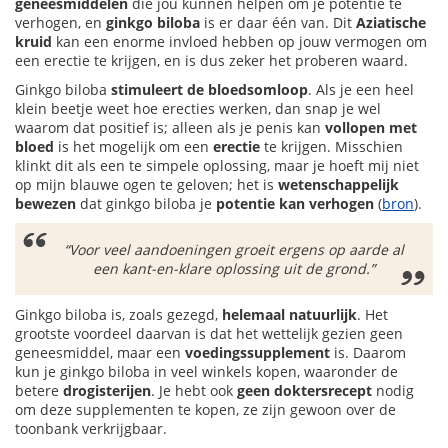
geneesmiddelen
die jou kunnen helpen om je potentie te
verhogen, en
ginkgo biloba
is er daar één van. Dit
Aziatische
kruid
kan een enorme invloed hebben op jouw vermogen om
een erectie te krijgen, en is dus zeker het proberen waard.
Ginkgo biloba
stimuleert de bloedsomloop
. Als je een heel
klein beetje weet hoe erecties werken, dan snap je wel
waarom dat positief is; alleen als je penis kan
vollopen met
bloed
is het mogelijk om een
erectie
te krijgen. Misschien
klinkt dit als een te simpele oplossing, maar je hoeft mij niet
op mijn blauwe ogen te geloven; het is
wetenschappelijk
bewezen
dat ginkgo biloba je
potentie kan verhogen
(
bron
).
“Voor veel aandoeningen groeit ergens op aarde al
een kant-en-klare oplossing uit de grond.”
Ginkgo biloba is, zoals gezegd,
helemaal natuurlijk
. Het
grootste voordeel daarvan is dat het wettelijk gezien geen
geneesmiddel, maar een
voedingssupplement
is. Daarom
kun je ginkgo biloba in veel winkels kopen, waaronder de
betere
drogisterijen
. Je hebt ook
geen doktersrecept
nodig
om deze supplementen te kopen, ze zijn gewoon over de
toonbank verkrijgbaar.