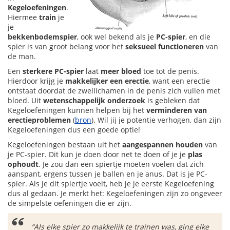
Kegeloefeningen
.
Hiermee
train
je
je
bekkenbodemspier
, ook wel bekend als je
PC-spier
, en die
spier is van groot belang voor het
seksueel functioneren
van
de man.
Een
sterkere PC-spier
laat
meer bloed
toe tot de penis.
Hierdoor krijg je
makkelijker een erectie
, want een erectie
ontstaat doordat de zwellichamen in de penis zich vullen met
bloed. Uit
wetenschappelijk onderzoek
is gebleken dat
Kegeloefeningen kunnen helpen bij het
verminderen van
erectieproblemen
(
bron
). Wil jij je potentie verhogen, dan zijn
Kegeloefeningen dus een goede optie!
Kegeloefeningen bestaan uit het
aangespannen houden
van
je PC-spier. Dit kun je doen door net te doen of je je
plas
ophoudt
. Je zou dan een spiertje moeten voelen dat zich
aanspant, ergens tussen je ballen en je anus. Dat is je PC-
spier. Als je dit spiertje voelt, heb je je eerste Kegeloefening
dus al gedaan. Je merkt het: Kegeloefeningen zijn zo ongeveer
de simpelste oefeningen die er zijn.
“Als elke spier zo makkelijk te trainen was, ging elke