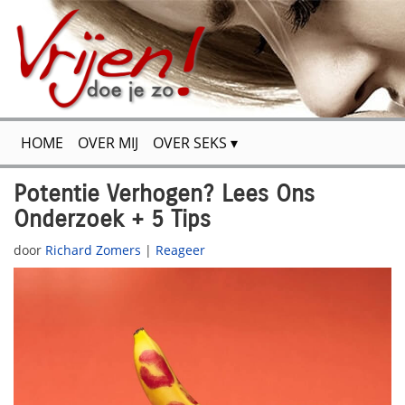
HOME
OVER MIJ
OVER SEKS
FLIRTEN & VERSIEREN
VOOR JOU GETEST
Potentie Verhogen? Lees Ons
Onderzoek + 5 Tips
SPANNENDE VERHALEN
SITEMAP
CONTACT
door
Richard Zomers
|
Reageer