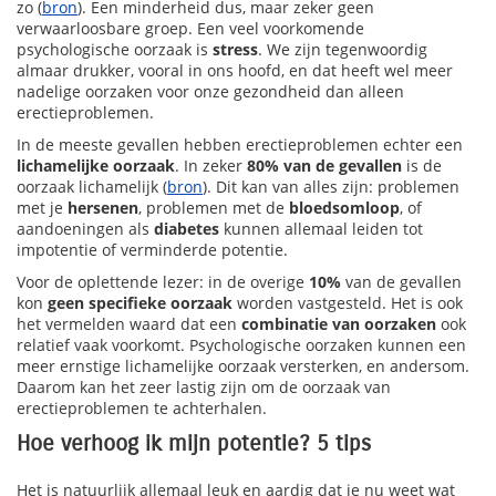
zo (
bron
). Een minderheid dus, maar zeker geen
verwaarloosbare groep. Een veel voorkomende
psychologische oorzaak is
stress
. We zijn tegenwoordig
almaar drukker, vooral in ons hoofd, en dat heeft wel meer
nadelige oorzaken voor onze gezondheid dan alleen
erectieproblemen.
In de meeste gevallen hebben erectieproblemen echter een
lichamelijke oorzaak
. In zeker
80% van de gevallen
is de
oorzaak lichamelijk (
bron
). Dit kan van alles zijn: problemen
met je
hersenen
, problemen met de
bloedsomloop
, of
aandoeningen als
diabetes
kunnen allemaal leiden tot
impotentie of verminderde potentie.
Voor de oplettende lezer: in de overige
10%
van de gevallen
kon
geen specifieke oorzaak
worden vastgesteld. Het is ook
het vermelden waard dat een
combinatie van oorzaken
ook
relatief vaak voorkomt. Psychologische oorzaken kunnen een
meer ernstige lichamelijke oorzaak versterken, en andersom.
Daarom kan het zeer lastig zijn om de oorzaak van
erectieproblemen te achterhalen.
Hoe verhoog ik mijn potentie? 5 tips
Het is natuurlijk allemaal leuk en aardig dat je nu weet wat