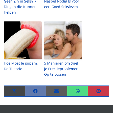
Geen Zin in Seks? 7
Naspel Nodig Is voor
Dingen die Kunnen
een Goed Seksleven
Helpen
Hoe Moet Je pijpen?:
5 Manieren om Snel
De Theorie
je Erectieproblemen
Op te Lossen
Share
Share
Share
Share
Share
on
on
on
on
on
X
Facebook
Email
WhatsApp
Pinteres
(Twitter)