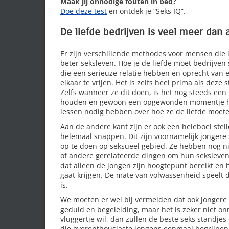
Maak jij onnodige fouten in bed?
Doe deze test
en ontdek je “Seks IQ”.
De liefde bedrijven is veel meer dan
Er zijn verschillende methodes voor mensen die 
beter seksleven. Hoe je de liefde moet bedrijven st
die een serieuze relatie hebben en oprecht van e
elkaar te vrijen. Het is zelfs heel prima als deze
Zelfs wanneer ze dit doen, is het nog steeds een
houden en gewoon een opgewonden momentje hadd
lessen nodig hebben over hoe ze de liefde moeten
Aan de andere kant zijn er ook een heleboel stell
helemaal snappen. Dit zijn voornamelijk jongere
op te doen op seksueel gebied. Ze hebben nog n
of andere gerelateerde dingen om hun seksleven t
dat alleen de jongen zijn hoogtepunt bereikt en
gaat krijgen. De mate van volwassenheid speelt d
is.
We moeten er wel bij vermelden dat ook jongere s
geduld en begeleiding, maar het is zeker niet on
vluggertje wil, dan zullen de beste seks standjes
die overenthousiaste jongens eenmaal begrijpen d