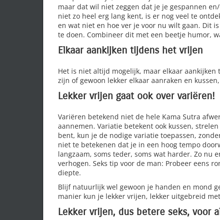
maar dat wil niet zeggen dat je je gespannen en/o
niet zo heel erg lang kent, is er nog veel te ontd
en wat niet en hoe ver je voor nu wilt gaan. Dit 
te doen. Combineer dit met een beetje humor, w
Elkaar aankijken tijdens het vrijen
Het is niet altijd mogelijk, maar elkaar aankijken
zijn of gewoon lekker elkaar aanraken en kussen, 
Lekker vrijen gaat ook over variëren!
Variëren betekend niet de hele Kama Sutra afwe
aannemen. Variatie betekent ook kussen, strelen
bent, kun je de nodige variatie toepassen, zon
niet te betekenen dat je in een hoog tempo doorw
langzaam, soms teder, soms wat harder. Zo nu 
verhogen. Seks tip voor de man: Probeer eens ron
diepte.
Blijf natuurlijk wel gewoon je handen en mond ge
manier kun je lekker vrijen, lekker uitgebreid m
Lekker vrijen, dus betere seks, voor a