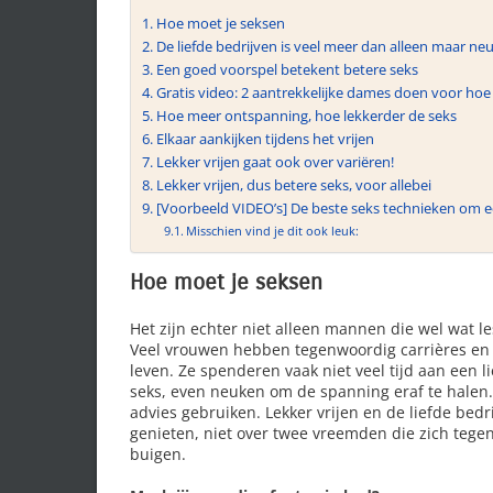
Hoe moet je seksen
De liefde bedrijven is veel meer dan alleen maar ne
Een goed voorspel betekent betere seks
Gratis video: 2 aantrekkelijke dames doen voor hoe 
Hoe meer ontspanning, hoe lekkerder de seks
Elkaar aankijken tijdens het vrijen
Lekker vrijen gaat ook over variëren!
Lekker vrijen, dus betere seks, voor allebei
[Voorbeeld VIDEO’s] De beste seks technieken om 
Misschien vind je dit ook leuk:
Hoe moet je seksen
Het zijn echter niet alleen mannen die wel wat l
Veel vrouwen hebben tegenwoordig carrières en 
leven. Ze spenderen vaak niet veel tijd aan een l
seks, even neuken om de spanning eraf te halen.
advies gebruiken. Lekker vrijen en de liefde be
genieten, niet over twee vreemden die zich tege
buigen.