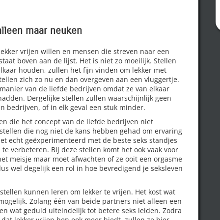
 alleen maar neuken
lekker vrijen willen en mensen die streven naar een
aat boven aan de lijst. Het is niet zo moeilijk. Stellen
lkaar houden, zullen het fijn vinden om lekker met
 stellen zich zo nu en dan overgeven aan een vluggertje.
 manier van de liefde bedrijven omdat ze van elkaar
en. Dergelijke stellen zullen waarschijnlijk geen
 bedrijven, of in elk geval een stuk minder.
en die het concept van de liefde bedrijven niet
 stellen die nog niet de kans hebben gehad om ervaring
iet echt geëxperimenteerd met de beste seks standjes
e verbeteren. Bij deze stellen komt het ook vaak voor
 het meisje maar moet afwachten of ze ooit een orgasme
us wel degelijk een rol in hoe bevredigend je seksleven
tellen kunnen leren om lekker te vrijen. Het kost wat
mogelijk. Zolang één van beide partners niet alleen een
 en wat geduld uiteindelijk tot betere seks leiden. Zodra
at lekker vrijen hen ook meer biedt, zullen ze hier