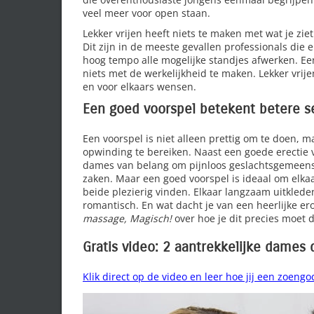
veel meer voor open staan.
Lekker vrijen heeft niets te maken met wat je ziet
Dit zijn in de meeste gevallen professionals die 
hoog tempo alle mogelijke standjes afwerken. Een
niets met de werkelijkheid te maken. Lekker vri
en voor elkaars wensen.
Een goed voorspel betekent betere s
Een voorspel is niet alleen prettig om te doen, 
opwinding te bereiken. Naast een goede erectie 
dames van belang om pijnloos geslachtsgemeensch
zaken. Maar een goed voorspel is ideaal om elkaar 
beide plezierig vinden. Elkaar langzaam uitklede
romantisch. En wat dacht je van een heerlijke e
massage, Magisch!
over hoe je dit precies moet 
Gratis video: 2 aantrekkelijke dames
Klik direct op de video en leer hoe jij een zoengo