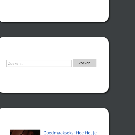
Zoeken
Recente artikelen
Goedmaakseks: Hoe Het Je