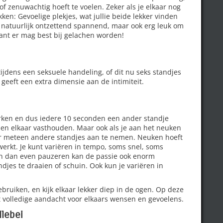
f zenuwachtig hoeft te voelen. Zeker als je elkaar nog
ekken: Gevoelige plekjes, wat jullie beide lekker vinden
is natuurlijk ontzettend spannend, maar ook erg leuk om
ant er mag best bij gelachen worden!
 tijdens een seksuele handeling, of dit nu seks standjes
geeft een extra dimensie aan de intimiteit.
rken en dus iedere 10 seconden een ander standje
 en elkaar vasthouden. Maar ook als je aan het neuken
der meteen andere standjes aan te nemen. Neuken hoeft
erkt. Je kunt variëren in tempo, soms snel, soms
en dan even pauzeren kan de passie ook enorm
djes te draaien of schuin. Ook kun je variëren in
bruiken, en kijk elkaar lekker diep in de ogen. Op deze
et volledige aandacht voor elkaars wensen en gevoelens.
llebei